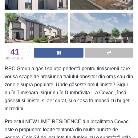
41
DISTRIBUIRI
RPC Group a găsit soluția perfectă pentru timișorenii care
vor să scape de presiunea traiului obositor din oraș sau din
zonele supra populate. Unde găsește omul liniște? Sigur
nu în Timișoara, sigur nu în Dumbrăvița. La Covaci, însă,
găsești și liniște, și aer curat, și o casă frumoasă cu buget
incredibil.
Proiectul NEW LIMIT RESIDENCE din localitatea Covaci
este o propunere foarte tentantă din multe puncte de
vedere. Cele 24 de locuințe tip duplex, cu o suprafață utilă