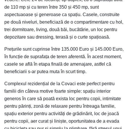
de 110 mp și cu teren între 350 și 450 mp, sunt
aspectuaoase și generoase ca spațiu. Casele, construite
pe două niveluri, beneficiază de o compartimentare cu hol,
trei dormitoare, living, două băi, bucătărie, un loc pentru
depozitare sau dressing, terasă și o curte spațioasă.
Prețurile sunt cuprinse între 135.000 Euro și 145.000 Euro,
în funcție de suprafața de teren aferentă. În acest moment,
casele se află în etapa finală de amenajare, astfel că
beneficiarii s-ar putea muta în scurt timp.
Complexul rezidențial de la Covaci este perfect pentru
familii din câteva motive foarte simple: spațiu interior
generos în care să poată exista loc pentru copii, intimitate
pentru părinți, zonă de relaxare pentru întreaga familie,
spațiu exterior pentru activități de grădinărit, loc de joacă
pentru copii, aer curat și liniște, oportunitatea de a evada
cu bicicleta sau pur și simplu la plimbare, fără stresul unui