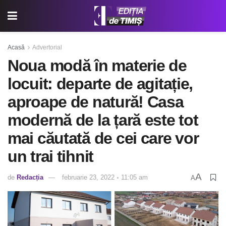
Acasă
Advertorial
Noua modă în materie de
locuit: departe de agitație,
aproape de natură! Casa
modernă de la țară este tot
mai căutată de cei care vor
un trai tihnit
A
de
Redacția
februarie 23, 2022 ◦ 11:05 am
A