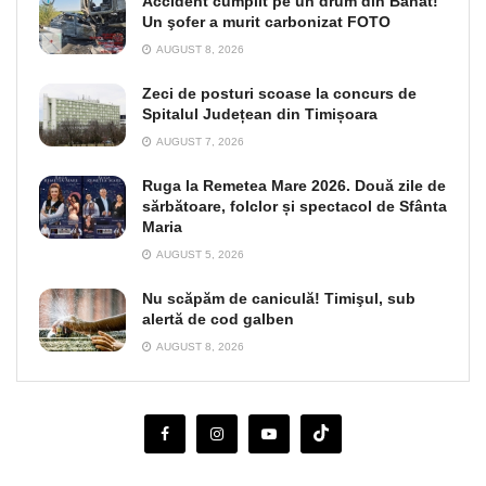
Accident cumplit pe un drum din Banat!
Un şofer a murit carbonizat FOTO
AUGUST 8, 2026
Zeci de posturi scoase la concurs de
Spitalul Județean din Timișoara
AUGUST 7, 2026
Ruga la Remetea Mare 2026. Două zile de
sărbătoare, folclor și spectacol de Sfânta
Maria
AUGUST 5, 2026
Nu scăpăm de caniculă! Timişul, sub
alertă de cod galben
AUGUST 8, 2026