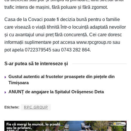
trafic intens de mașini, fără poluare și fără zgomot.
Casa de la Covaci poate fi decizia bună pentru o familie
care visează o viață tihnită într-o locuință adaptată nevoilor
și cu avantajul unui preț fără concurență. Cei care doresc
informații suplimentare pot accesa www.rpcgroup.ro sau
pot apela 0722379545 sau 0743 282 864.
S-ar putea să te intereseze și
Gustul autentic al fructelor proaspete din piețele din
Timișoara
ANUNȚ de angajare la Spitalul Orășenesc Deta
Etichete:
RPC GROUP