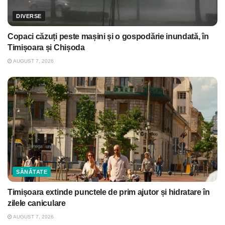
DIVERSE
Copaci căzuți peste mașini și o gospodărie inundată, în
Timișoara și Chișoda
AUGUST 7, 2026
SĂNĂTATE
Timișoara extinde punctele de prim ajutor și hidratare în
zilele caniculare
AUGUST 7, 2026