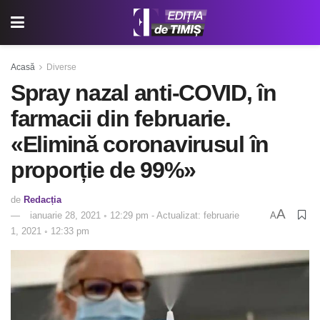
Acasă
Diverse
Spray nazal anti-COVID, în
farmacii din februarie.
«Elimină coronavirusul în
proporție de 99%»
de
Redacția
A
ianuarie 28, 2021 ◦ 12:29 pm - Actualizat: februarie
A
1, 2021 ◦ 12:33 pm