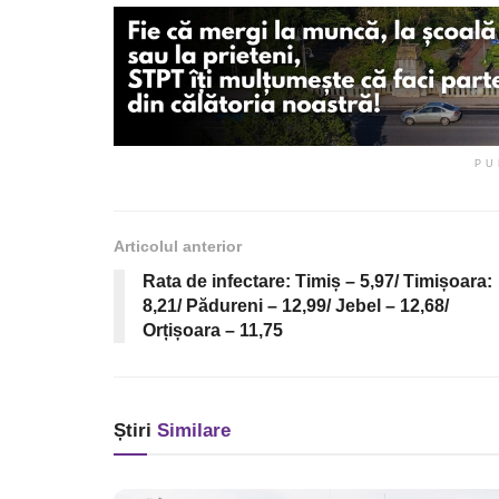
PU
Articolul anterior
Rata de infectare: Timiș – 5,97/ Timișoara:
8,21/ Pădureni – 12,99/ Jebel – 12,68/
Orțișoara – 11,75
Știri
Similare