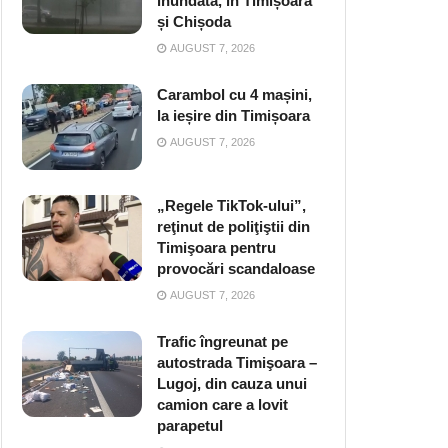
inundată, în Timișoara
și Chișoda
AUGUST 7, 2026
Carambol cu 4 mașini,
la ieșire din Timișoara
AUGUST 7, 2026
„Regele TikTok-ului”,
reţinut de poliţiştii din
Timişoara pentru
provocări scandaloase
AUGUST 7, 2026
Trafic îngreunat pe
autostrada Timişoara –
Lugoj, din cauza unui
camion care a lovit
parapetul