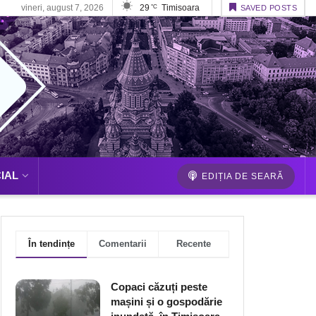
vineri, august 7, 2026
29
Timisoara
°C
SAVED POSTS
IAL
EDIȚIA DE SEARĂ
În tendințe
Comentarii
Recente
Copaci căzuți peste
mașini și o gospodărie