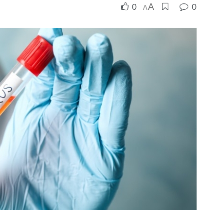
A
0
0
A