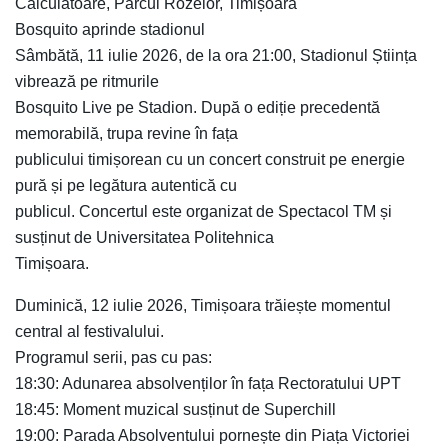
Calculatoare, Parcul Rozelor, Timișoara
Bosquito aprinde stadionul
Sâmbătă, 11 iulie 2026, de la ora 21:00, Stadionul Știința
vibrează pe ritmurile
Bosquito Live pe Stadion. După o ediție precedentă
memorabilă, trupa revine în fața
publicului timișorean cu un concert construit pe energie
pură și pe legătura autentică cu
publicul. Concertul este organizat de Spectacol TM și
susținut de Universitatea Politehnica
Timișoara.
Duminică, 12 iulie 2026, Timișoara trăiește momentul
central al festivalului.
Programul serii, pas cu pas:
18:30: Adunarea absolvenților în fața Rectoratului UPT
18:45: Moment muzical susținut de Superchill
19:00: Parada Absolventului pornește din Piața Victoriei