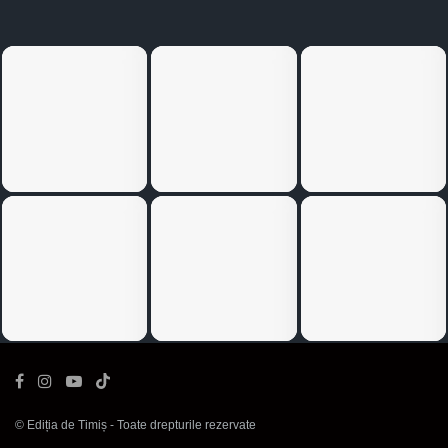
©
Ediția de Timiș
- Toate drepturile rezervate