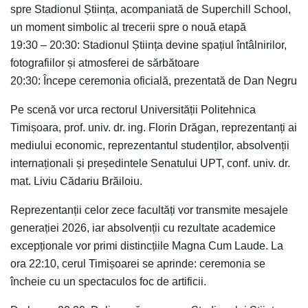
spre Stadionul Știința, acompaniată de Superchill School,
un moment simbolic al trecerii spre o nouă etapă
19:30 – 20:30: Stadionul Știința devine spațiul întâlnirilor,
fotografiilor și atmosferei de sărbătoare
20:30: Începe ceremonia oficială, prezentată de Dan Negru
Pe scenă vor urca rectorul Universității Politehnica
Timișoara, prof. univ. dr. ing. Florin Drăgan, reprezentanți ai
mediului economic, reprezentantul studenților, absolvenții
internaționali și președintele Senatului UPT, conf. univ. dr.
mat. Liviu Cădariu Brăiloiu.
Reprezentanții celor zece facultăți vor transmite mesajele
generației 2026, iar absolvenții cu rezultate academice
excepționale vor primi distincțiile Magna Cum Laude. La
ora 22:10, cerul Timișoarei se aprinde: ceremonia se
încheie cu un spectaculos foc de artificii.