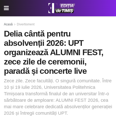
Acasă
Divertisment
Delia cântă pentru
absolvenții 2026: UPT
organizează ALUMNI FEST,
zece zile de ceremonii,
paradă și concerte live
Zece zile. Zece facultăți. O singură comunitate. Între
10 și 19 iulie 2026, Universitatea Politehnica
Timișoara transformă finalul de an universitar într-o
sărbătoare de amploare: ALUMNI FEST 2026, cea
mai mare celebrare dedicată absolvenților generației
2026 și întregii comunități UPT.