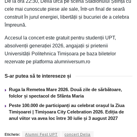
De la ora 22:30, Delia urcă pe scena Stadionului Știința cu
cele mai cunoscute piese ale sale, într-un final de seară
construit în jurul energiei, libertății și bucuriei de a celebra
împreună.
Accesul la concert este gratuit pentru studenții UPT,
absolvenții generației 2026, angajații și prietenii
Universității Politehnica Timișoara pe baza biletelor
rezervate pe platforma alumniversum.ro
S-ar putea să te intereseze și
Ruga la Remetea Mare 2026. Două zile de sărbătoare,
folclor și spectacol de Sfânta Maria
Peste 100.000 de participanți au celebrat orașul la Ziua
Timișoarei | Timișoara City Celebration 2026. Ediția de
anul viitor va avea loc între 30 iulie și 3 august 2027
Etichete:
Alumni Fest UPT
concert Delia