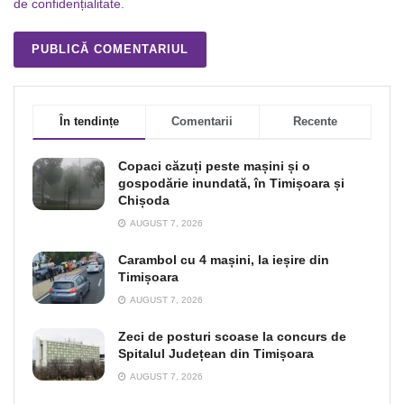
de confidențialitate
.
În tendințe
Comentarii
Recente
Copaci căzuți peste mașini și o
gospodărie inundată, în Timișoara și
Chișoda
AUGUST 7, 2026
Carambol cu 4 mașini, la ieșire din
Timișoara
AUGUST 7, 2026
Zeci de posturi scoase la concurs de
Spitalul Județean din Timișoara
AUGUST 7, 2026