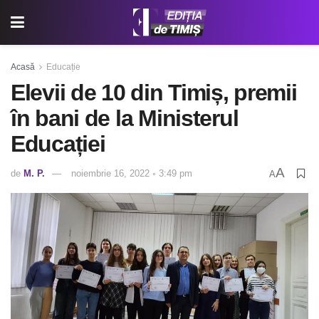
Acasă
Educație
Elevii de 10 din Timiș, premii
în bani de la Ministerul
Educației
A
de
M. P.
noiembrie 16, 2022 ◦ 3:49 pm
A