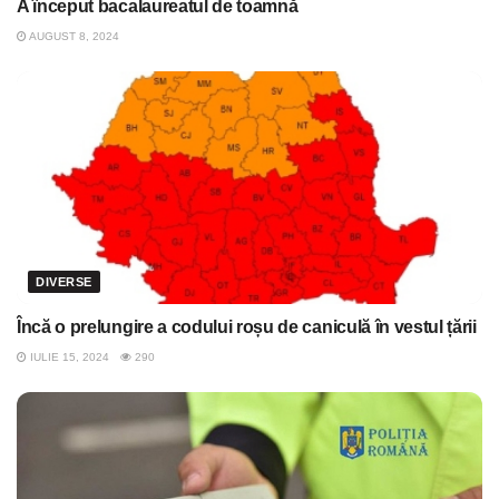
A început bacalaureatul de toamnă
AUGUST 8, 2024
DIVERSE
Încă o prelungire a codului roșu de caniculă în vestul țării
IULIE 15, 2024
290