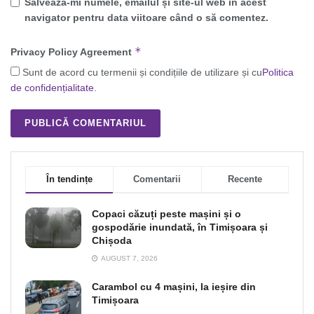
Salvează-mi numele, emailul și site-ul web în acest
navigator pentru data viitoare când o să comentez.
*
Privacy Policy Agreement
Sunt de acord cu termenii și condițiile de utilizare și cu
Politica
de confidențialitate
.
În tendințe
Comentarii
Recente
Copaci căzuți peste mașini și o
gospodărie inundată, în Timișoara și
Chișoda
AUGUST 7, 2026
Carambol cu 4 mașini, la ieșire din
Timișoara