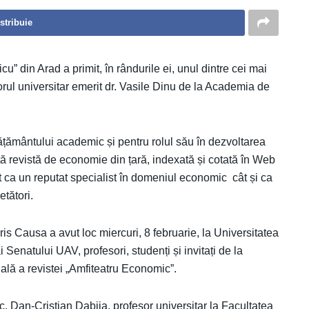
stribuie
” din Arad a primit, în rândurile ei, unul dintre cei mai
rul universitar emerit dr. Vasile Dinu de la Academia de
ățământului academic și pentru rolul său în dezvoltarea
ă revistă de economie din țară, indexată și cotată în Web
ât ca un reputat specialist în domeniul economic cât și ca
etători.
s Causa a avut loc miercuri, 8 februarie, la Universitatea
 Senatului UAV, profesori, studenți și invitați de la
nală a revistei „Amfiteatru Economic”.
c. Dan-Cristian Dabija, profesor universitar la Facultatea