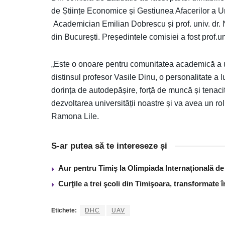
de Științe Economice și Gestiunea Afacerilor a U
Academician Emilian Dobrescu și prof. univ. dr. 
din București. Președintele comisiei a fost prof.
„Este o onoare pentru comunitatea academică a uni
distinsul profesor Vasile Dinu, o personalitate a
dorința de autodepășire, forță de muncă și tenac
dezvoltarea universității noastre și va avea un r
Ramona Lile.
S-ar putea să te intereseze și
Aur pentru Timiș la Olimpiada Internațională de I
Curţile a trei şcoli din Timişoara, transformate 
Etichete:
DHC
UAV