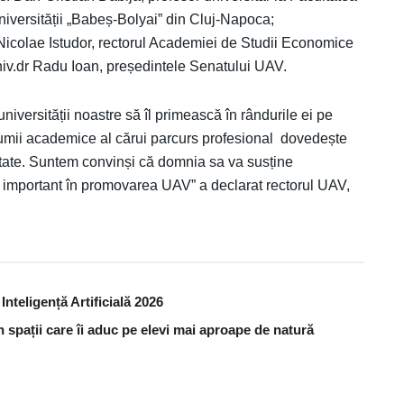
niversității „Babeș-Bolyai” din Cluj-Napoca;
Nicolae Istudor, rectorul Academiei de Studii Economice
univ.dr Radu Ioan, președintele Senatului UAV.
versității noastre să îl primească în rândurile ei pe
 lumii academice al cărui parcurs profesional dovedește
itate. Suntem convinși că domnia sa va susține
ol important în promovarea UAV” a declarat rectorul UAV,
nteligență Artificială 2026
în spații care îi aduc pe elevi mai aproape de natură