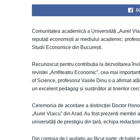
Di
Comunitatea academică a Universități „Aurel Vlaicu
reputați economiști ai mediului academic: profeso
Studii Economice din București.
R
ecunoscut pentru contribuția la dezvoltarea înv
revistei „Amfiteatru Economic”, cea mai important
of Science, profesorul Vasile Dinu s-a afirmat at
un excelent pedagog și susținător al tinerilor cerc
Ceremonia de acordare a distincției Doctor Honori
„Aurel Vlaicu” din Arad. Au fost prezenți membri ai
universități de prestigiu din țară, echipa redacțio
Din comisia de Laudatio au făcut parte: dr.habil.e