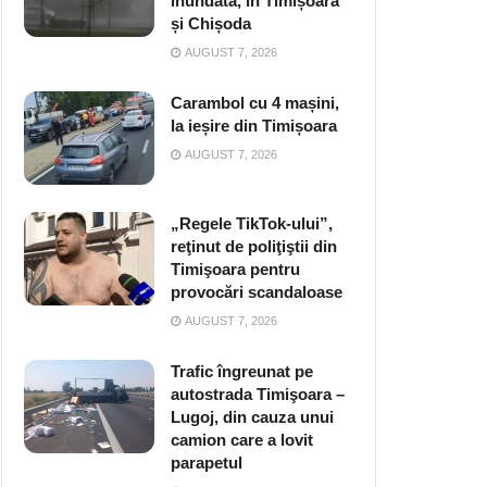
inundată, în Timișoara
și Chișoda
AUGUST 7, 2026
Carambol cu 4 mașini,
la ieșire din Timișoara
AUGUST 7, 2026
„Regele TikTok-ului”,
reţinut de poliţiştii din
Timişoara pentru
provocări scandaloase
AUGUST 7, 2026
Trafic îngreunat pe
autostrada Timişoara –
Lugoj, din cauza unui
camion care a lovit
parapetul