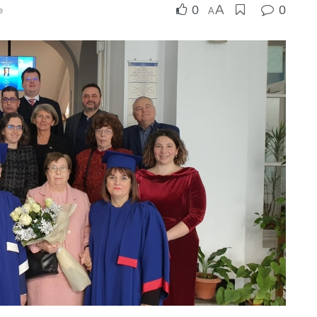
A
0
0
e
A