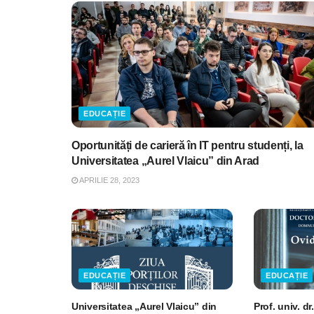
EDUCAȚIE
Oportunități de carieră în IT pentru studenți, la
Universitatea „Aurel Vlaicu” din Arad
APRILIE 28, 2023
EDUCAȚIE
EDUCAȚIE
Universitatea „Aurel Vlaicu” din
Prof. univ. d