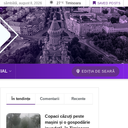
sâmbătă, august 8, 2026
27
Timisoara
°C
SAVED POSTS
IAL
EDIȚIA DE SEARĂ
În tendințe
Comentarii
Recente
Copaci căzuți peste
mașini și o gospodărie