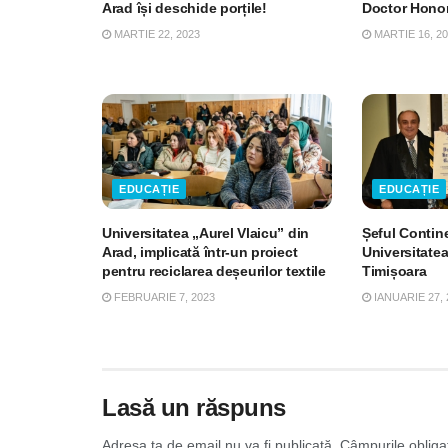
Arad își deschide porțile!
Doctor Honor
MARTIE 22, 2023
MARTIE 16, 2
EDUCAȚIE
EDUCAȚIE
Universitatea „Aurel Vlaicu” din
Șeful Contin
Arad, implicată într-un proiect
Universitatea
pentru reciclarea deșeurilor textile
Timișoara
FEBRUARIE 7, 2023
IANUARIE 27, 
Lasă un răspuns
Adresa ta de email nu va fi publicată.
Câmpurile obliga