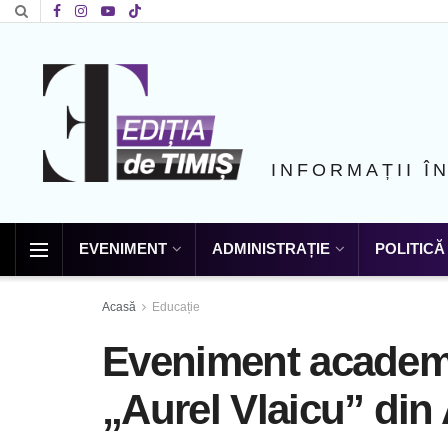
INFORMAȚII Î
EVENIMENT
ADMINISTRAȚIE
POLITICĂ
Acasă
Educație
Eveniment academi
„Aurel Vlaicu” din