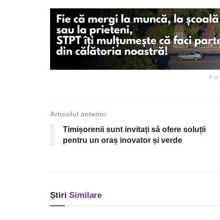
PU
Articolul anterior
Timișorenii sunt invitați să ofere soluții
pentru un oraș inovator și verde
Știri
Similare