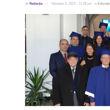
de
Redacția
februarie 9, 2023 ◦ 12:28 pm
in
Educați