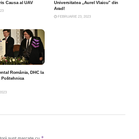
is Causa al UAV
Universitatea „Aurel Vlaicu” din
Arad!
023
FEBRUARIE 23, 2023
ental România, DHC la
 Politehnica
2023
*
torii sunt marcate cu