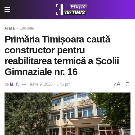
Acasă
Educație
Primăria Timișoara caută
constructor pentru
reabilitarea termică a Școlii
Gimnaziale nr. 16
A
de
M. P.
iunie 9, 2026 ◦ 3:46 pm
A