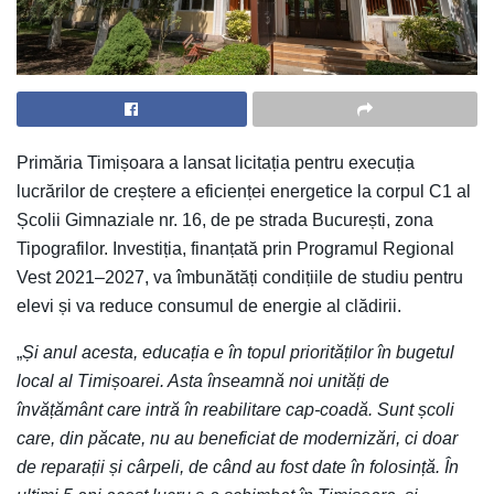
Primăria Timișoara a lansat licitația pentru execuția
lucrărilor de creștere a eficienței energetice la corpul C1 al
Școlii Gimnaziale nr. 16, de pe strada București, zona
Tipografilor. Investiția, finanțată prin Programul Regional
Vest 2021–2027, va îmbunătăți condițiile de studiu pentru
elevi și va reduce consumul de energie al clădirii.
„
Și anul acesta, educația e în topul priorităților în bugetul
local al Timișoarei. Asta înseamnă noi unități de
învățământ care intră în reabilitare cap-coadă. Sunt școli
care, din păcate, nu au beneficiat de modernizări, ci doar
de reparații și cârpeli, de când au fost date în folosință. În