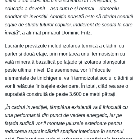
ultimi 5 ani acest lucru s-a schimbat în Timișoara, și
educația a devenit – așa cum e și normal – domeniu
prioritar de investiții. Ambiția noastră este să oferim condiții
egale de studiu tuturor copiilor, indiferent de școala la care
învață
”, a afirmat primarul Dominic Fritz.
Lucrările prevăzute includ izolarea termică a clădirii cu
parter și două etaje, prin montarea unui termosistem cu
vată minerală bazaltică pe fațade și izolarea planșeului
peste ultimul nivel. De asemenea, vor fi înlocuite
elementele de tinichigerie, va fi termoizolat soclul clădirii și
vor fi refăcute finisajele exterioare. În total, clădirea are o
suprafață construită de peste 3.600 de metri pătrați.
„În cadrul investiției, tâmplăria existentă va fi înlocuită cu
una performantă din punct de vedere energetic, iar pe
fațada sudică vor fi montate jaluzele exterioare pentru
reducerea supraîncălzirii spațiilor interioare în sezonul