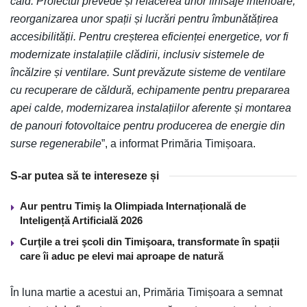
cald. Proiectul prevede și refacerea unor finisaje interioare,
reorganizarea unor spații și lucrări pentru îmbunătățirea
accesibilității. Pentru creșterea eficienței energetice, vor fi
modernizate instalațiile clădirii, inclusiv sistemele de
încălzire și ventilare. Sunt prevăzute sisteme de ventilare
cu recuperare de căldură, echipamente pentru prepararea
apei calde, modernizarea instalațiilor aferente și montarea
de panouri fotovoltaice pentru producerea de energie din
surse regenerabile
”, a informat Primăria Timișoara.
S-ar putea să te intereseze și
Aur pentru Timiș la Olimpiada Internațională de
Inteligență Artificială 2026
Curţile a trei şcoli din Timişoara, transformate în spații
care îi aduc pe elevi mai aproape de natură
În luna martie a acestui an, Primăria Timișoara a semnat