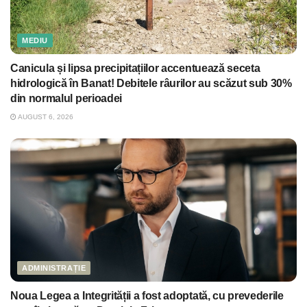
MEDIU
Canicula și lipsa precipitațiilor accentuează seceta
hidrologică în Banat! Debitele râurilor au scăzut sub 30%
din normalul perioadei
AUGUST 6, 2026
ADMINISTRAȚIE
Noua Legea a Integrității a fost adoptată, cu prevederile