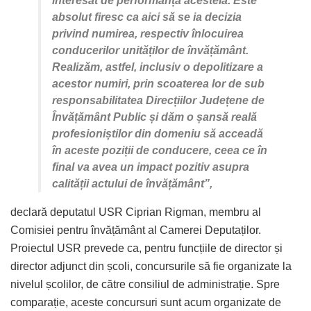
interesat de performanța acesteia. Este
absolut firesc ca aici să se ia decizia
privind numirea, respectiv înlocuirea
conducerilor unităților de învățământ.
Realizăm, astfel, inclusiv o depolitizare a
acestor numiri, prin scoaterea lor de sub
responsabilitatea Direcțiilor Județene de
Învățământ Public și dăm o șansă reală
profesioniștilor din domeniu să acceadă
în aceste poziții de conducere, ceea ce în
final va avea un impact pozitiv asupra
calității actului de învățământ”,
declară deputatul USR Ciprian Rigman, membru al
Comisiei pentru învățământ al Camerei Deputaților.
Proiectul USR prevede ca, pentru funcțiile de director și
director adjunct din școli, concursurile să fie organizate la
nivelul școlilor, de către consiliul de administrație. Spre
comparație, aceste concursuri sunt acum organizate de