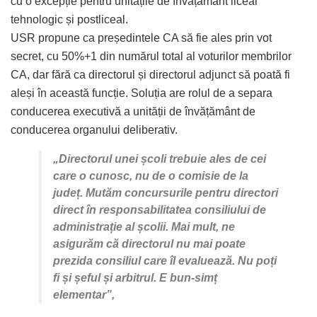
cu o excepție pentru unitățile de învățământ liceal
tehnologic și postliceal.
USR propune ca președintele CA să fie ales prin vot
secret, cu 50%+1 din numărul total al voturilor membrilor
CA, dar fără ca directorul și directorul adjunct să poată fi
aleși în această funcție. Soluția are rolul de a separa
conducerea executivă a unității de învățământ de
conducerea organului deliberativ.
„Directorul unei școli trebuie ales de cei
care o cunosc, nu de o comisie de la
județ. Mutăm concursurile pentru directori
direct în responsabilitatea consiliului de
administrație al școlii. Mai mult, ne
asigurăm că directorul nu mai poate
prezida consiliul care îl evaluează. Nu poți
fi și șeful și arbitrul. E bun-simț
elementar”,