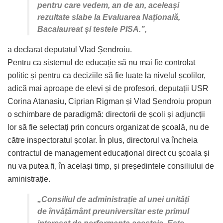
pentru care vedem, an de an, aceleași
rezultate slabe la Evaluarea Națională,
Bacalaureat și testele PISA.”,
a declarat deputatul Vlad Șendroiu.
Pentru ca sistemul de educație să nu mai fie controlat
politic și pentru ca deciziile să fie luate la nivelul școlilor,
adică mai aproape de elevi și de profesori, deputații USR
Corina Atanasiu, Ciprian Rigman și Vlad Șendroiu propun
o schimbare de paradigmă: directorii de școli și adjuncții
lor să fie selectați prin concurs organizat de școală, nu de
către inspectoratul școlar. În plus, directorul va încheia
contractul de management educațional direct cu școala și
nu va putea fi, în același timp, și președintele consiliului de
aministrație.
„Consiliul de administrație al unei unități
de învățământ preuniversitar este primul