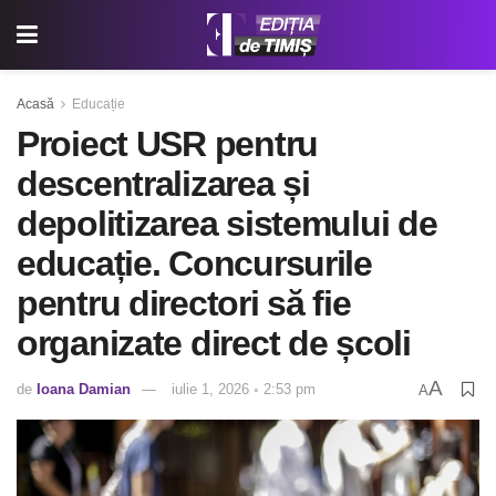
Acasă
Educație
Proiect USR pentru
descentralizarea și
depolitizarea sistemului de
educație. Concursurile
pentru directori să fie
organizate direct de școli
A
de
Ioana Damian
iulie 1, 2026 ◦ 2:53 pm
A