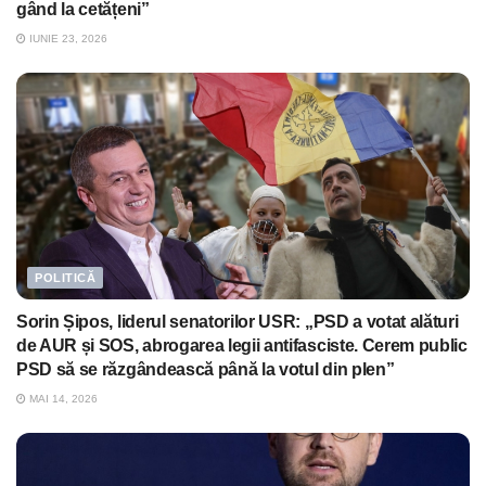
gând la cetățeni”
IUNIE 23, 2026
POLITICĂ
Sorin Șipos, liderul senatorilor USR: „PSD a votat alături
de AUR și SOS, abrogarea legii antifasciste. Cerem public
PSD să se răzgândească până la votul din plen”
MAI 14, 2026