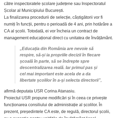
către inspectoratele școlare județene sau Inspectoratul
Școlar al Municipiului București.
La finalizarea procedurii de selecție, câștigătorii vor fi
numiți în funcții, pentru o perioadă de 4 ani, prin hotărâre a
CA al școlii. Totodată, ei vor încheia un contract de
management educațional direct cu unitatea de învățământ.
„Educația din România are nevoie să
respire, să-și ia propriile decizii în fiecare
școală în parte, să se îndrepte spre
descentralizarea reală. Iar primul pas și
cel mai important este acela de a da
libertate școlilor în a-şi selecta directorii”,
afirmă deputata USR Corina Atanasiu.
Proiectul USR propune modificări și în ceea ce privește
funcționarea consiliului de administrație al școlilor. În
prezent, președintele CA este, de regulă, directorul școlii,