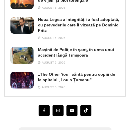
de vijelii şi ploi torenţiale
AUGUST 5, 2026
Noua Legea a Integrității a fost adoptată,
cu prevederile care îl vizează pe Dominic
Fritz
AUGUST 5, 2026
Maşină de Poliţie în şanţ, în urma unui
accident lângă Timişoara
AUGUST 5, 2026
„The Other You” cântă pentru copiii de
la spitalul „Louis Țurcanu”
AUGUST 5, 2026