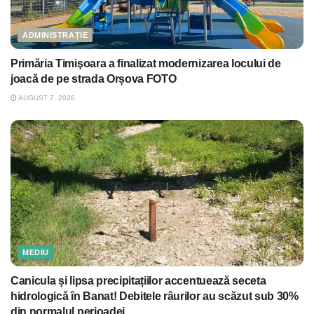
ADMINISTRAȚIE
Primăria Timişoara a finalizat modernizarea locului de
joacă de pe strada Orșova FOTO
AUGUST 7, 2026
MEDIU
Canicula și lipsa precipitațiilor accentuează seceta
hidrologică în Banat! Debitele râurilor au scăzut sub 30%
din normalul perioadei