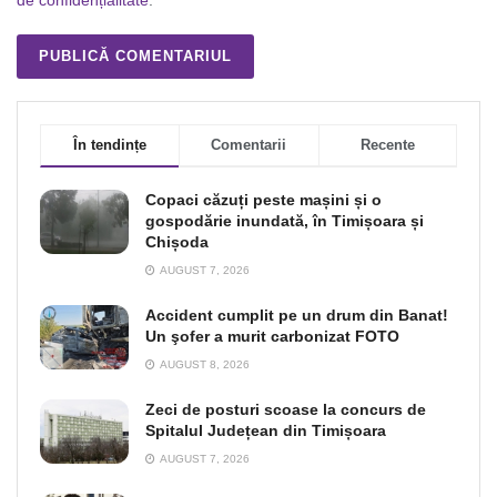
de confidențialitate
.
În tendințe
Comentarii
Recente
Copaci căzuți peste mașini și o
gospodărie inundată, în Timișoara și
Chișoda
AUGUST 7, 2026
Accident cumplit pe un drum din Banat!
Un şofer a murit carbonizat FOTO
AUGUST 8, 2026
Zeci de posturi scoase la concurs de
Spitalul Județean din Timișoara
AUGUST 7, 2026