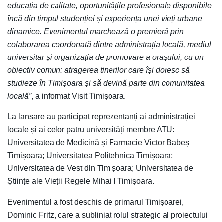
educația de calitate, oportunitățile profesionale disponibile
încă din timpul studenției și experiența unei vieți urbane
dinamice. Evenimentul marchează o premieră prin
colaborarea coordonată dintre administrația locală, mediul
universitar și organizația de promovare a orașului, cu un
obiectiv comun: atragerea tinerilor care își doresc să
studieze în Timișoara și să devină parte din comunitatea
locală”
, a informat Visit Timișoara.
La lansare au participat reprezentanți ai administrației
locale și ai celor patru universități membre ATU:
Universitatea de Medicină și Farmacie Victor Babeș
Timișoara; Universitatea Politehnica Timișoara;
Universitatea de Vest din Timișoara; Universitatea de
Științe ale Vieții Regele Mihai I Timișoara.
Evenimentul a fost deschis de primarul Timișoarei,
Dominic Fritz, care a subliniat rolul strategic al proiectului