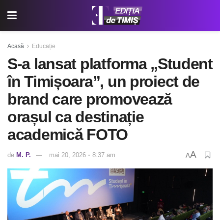
Acasă
Educație
S-a lansat platforma „Student
în Timișoara”, un proiect de
brand care promovează
orașul ca destinație
academică FOTO
A
de
M. P.
mai 20, 2026 ◦ 8:37 am
A