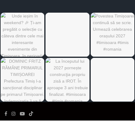
©
Ediția de Timiș
- Toate drepturile rezervate