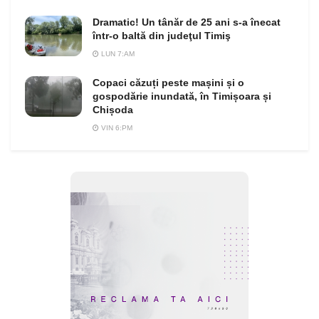
Dramatic! Un tânăr de 25 ani s-a înecat
într-o baltă din judeţul Timiş
LUN 7:AM
Copaci căzuți peste mașini și o
gospodărie inundată, în Timișoara și
Chișoda
VIN 6:PM