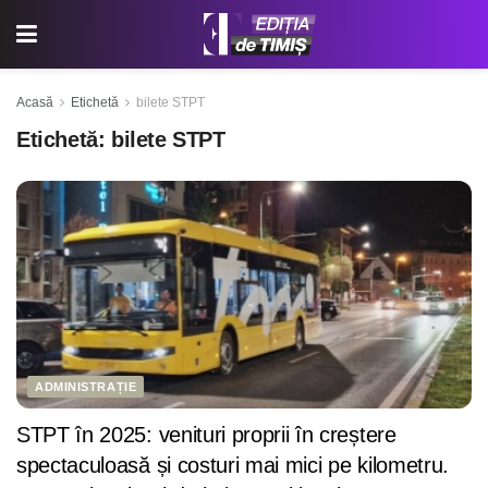
Acasă
Etichetă
bilete STPT
Etichetă:
bilete STPT
ADMINISTRAȚIE
STPT în 2025: venituri proprii în creștere
spectaculoasă și costuri mai mici pe kilometru.