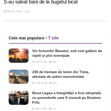
S-au salvat bani de la bugetul local
MAI 28, 2026
0
Cele mai populare
/ 7 zile
Vin furtunile! Banatul, sub cod galben de
vijelii şi ploi torenţiale
MIE 4:PM
449
230 de hectare de teren din Timiş,
afectate de arderi necontrolate
LUN 9:AM
201
Noua Legea a Integrității a fost adoptată,
cu prevederile care îl vizează pe Dominic
Fritz
MIE 4:PM
111