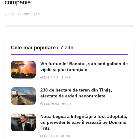
companiei
IUNIE 17, 2026
0
Cele mai populare
/ 7 zile
Vin furtunile! Banatul, sub cod galben de
vijelii şi ploi torenţiale
MIE 4:PM
448
230 de hectare de teren din Timiş,
afectate de arderi necontrolate
LUN 9:AM
201
Noua Legea a Integrității a fost adoptată,
cu prevederile care îl vizează pe Dominic
Fritz
MIE 4:PM
109