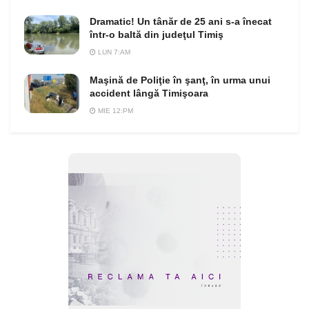
Dramatic! Un tânăr de 25 ani s-a înecat
într-o baltă din judeţul Timiş
LUN 7:AM
Maşină de Poliţie în şanţ, în urma unui
accident lângă Timişoara
MIE 12:PM