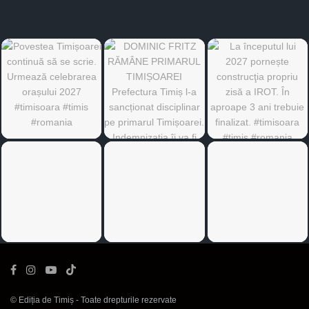
©
Ediția de Timiș
- Toate drepturile rezervate