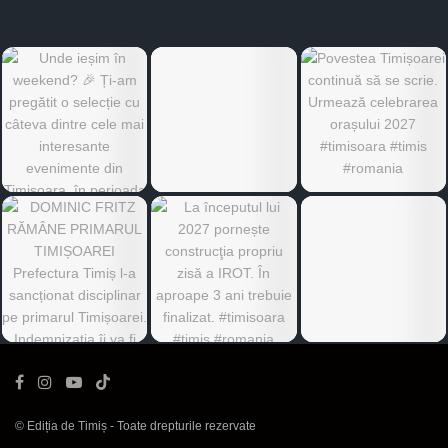
©
Ediția de Timiș
- Toate drepturile rezervate