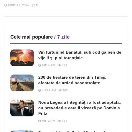
IUNIE 17, 2026
0
Cele mai populare
/ 7 zile
Vin furtunile! Banatul, sub cod galben de
vijelii şi ploi torenţiale
MIE 4:PM
449
230 de hectare de teren din Timiş,
afectate de arderi necontrolate
LUN 9:AM
202
Noua Legea a Integrității a fost adoptată,
cu prevederile care îl vizează pe Dominic
Fritz
MIE 4:PM
111