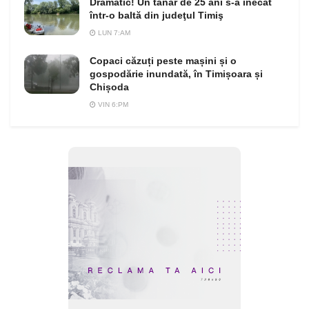
Dramatic! Un tânăr de 25 ani s-a înecat
într-o baltă din judeţul Timiş
LUN 7:AM
Copaci căzuți peste mașini și o
gospodărie inundată, în Timișoara și
Chișoda
VIN 6:PM