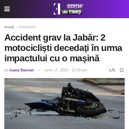
Acasă
Eveniment
Accident grav la Jabăr: 2
motocicliști decedați în urma
impactului cu o mașină
A
de
Ioana Damian
iunie 17, 2026 ◦ 12:00 pm
A