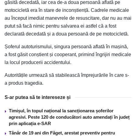
găsită decedată, iar cea de-a doua persoană aflată pe
motocicletă era în stare de inconștiență. Cadrele medicale
au început imediat manevrele de resuscitare, dar nu au mai
putut să facă nimic pentru salvarea ei astfel că a fost
declarată decedată și a doua persoană de pe motocicletă.
Șoferul autoturismului, singura persoană aflată în mașină,
a fost găsit conștient și cooperant, primind îngrijiri medicale
la locul producerii accidentului.
Autoritățile urmează să stabilească împrejurările în care s-
a produs tragedia.
S-ar putea să te intereseze și
Timișul, în topul național la sancționarea șoferilor
agresivi. Peste 120 de conducători auto amendați în județ
prin aplicația e-SAR
Tânăr de 19 ani din Făget, arestat preventiv pentru