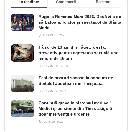
În tendințe
Comentarii
Recente
Ruga la Remetea Mare 2026. Două zile de
sărbătoare, folclor și spectacol de Sfânta
Maria
AUGUST 5, 2026
Tânăr de 19 ani din Făget, arestat
preventiv pentru agresarea sexuală unei
minore de 16 ani
AUGUST 10, 2026
Zeci de posturi scoase la concurs de
Spitalul Județean din Timișoara
AUGUST 7, 2026
Continuă greva în sistemul medical!
Medici și asistente din Timiș asigură
doar intervențiile urgente
IULIE 29, 2026