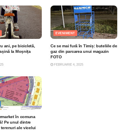
EVENIMENT
u ani, pe bicicletă,
Ce se mai fură în Timiș: buteliile de
mașină la Moșnița
gaz din parcarea unui magazin
FOTO
025
FEBRUARIE 4, 2025
ermarket în comuna
! Pe unul dintre
erenuri ale vicelui