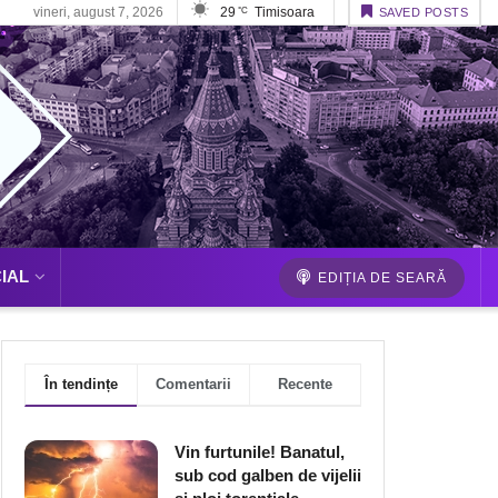
vineri, august 7, 2026
29
Timisoara
°C
SAVED POSTS
IAL
EDIȚIA DE SEARĂ
În tendințe
Comentarii
Recente
Vin furtunile! Banatul,
sub cod galben de vijelii