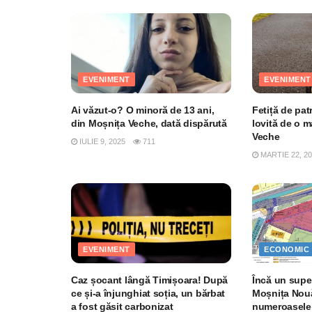
EVENIMENT
EVENIMENT
Ai văzut-o? O minoră de 13 ani,
Fetiță de patr
din Moșnița Veche, dată dispărută
lovită de o 
Veche
IULIE 9, 2025
711
MARTIE 22, 2
EVENIMENT
ECONOMIC
Caz șocant lângă Timișoara! După
Încă un sup
ce și-a înjunghiat soția, un bărbat
Moșnița Nouă
a fost găsit carbonizat
numeroasele t