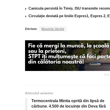
Canicula persistă în Timiș. ISU transmite recom
Circulație deviată pe liniile Expres1, Expres 2, 
Etichete:
Mosnita Veche
PU
Articolul anterior
Termocentrala Mintia oprită din lipsă de
cărbune. 4.500 de locuințe din Deva fără