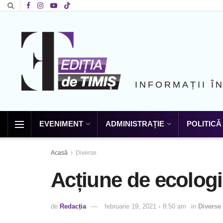
INFORMAȚII Î
EVENIMENT
ADMINISTRAȚIE
POLITICĂ
Acasă
Diverse
Acțiune de ecologi
de
Redacția
februarie 19, 2021 ◦ 8:50 am
in
Diverse