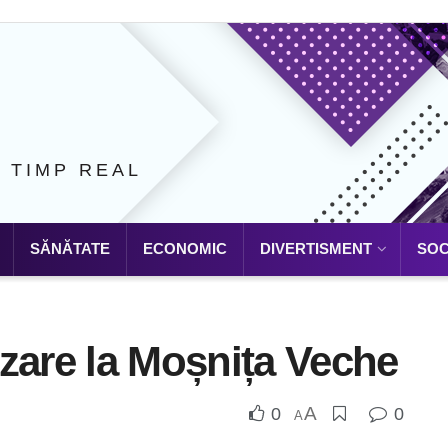
N TIMP REAL
SĂNĂTATE
ECONOMIC
DIVERTISMENT
SOC
zare la Moșnița Veche
A
0
0
A