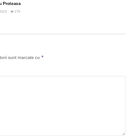
u Proteasa
2023
279
*
torii sunt marcate cu