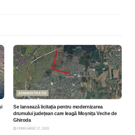
ADMINISTRAȚIE
i
Se lansează licitația pentru modernizarea
drumului județean care leagă Moșnița Veche de
Ghiroda
FEBRUARIE 17, 2026