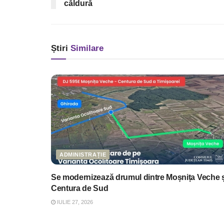
căldură
Știri
Similare
ADMINISTRAȚIE
Se modernizează drumul dintre Moșnița Veche ș
Centura de Sud
IULIE 27, 2026