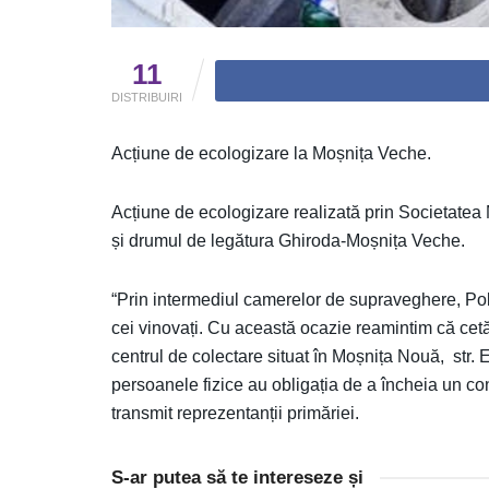
11
DISTRIBUIRI
Acțiune de ecologizare la Moșnița Veche.
Acțiune de ecologizare realizată prin Societatea 
și drumul de legătura Ghiroda-Moșnița Veche.
“Prin intermediul camerelor de supraveghere, Poli
cei vinovați. Cu această ocazie reamintim că cetă
centrul de colectare situat în Moșnița Nouă, str. 
persoanele fizice au obligația de a încheia un co
transmit reprezentanții primăriei.
S-ar putea să te intereseze și