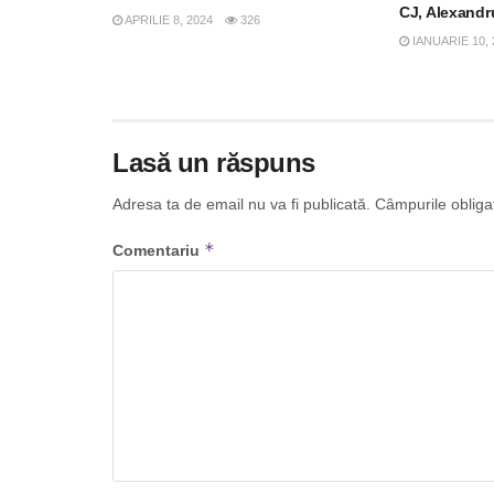
CJ, Alexandr
APRILIE 8, 2024
326
IANUARIE 10, 
Lasă un răspuns
Adresa ta de email nu va fi publicată.
Câmpurile obliga
*
Comentariu