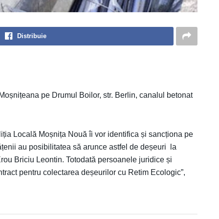
Distribuie
Moșnițeana pe Drumul Boilor, str. Berlin, canalul betonat
ția Locală Moșnița Nouă îi vor identifica și sancționa pe
țenii au posibilitatea să arunce astfel de deșeuri la
Erou Briciu Leontin. Totodată persoanele juridice și
ntract pentru colectarea deșeurilor cu Retim Ecologic”,