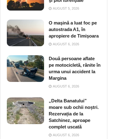
şi ploi torenţiale
AUGUST 5, 2026
O maşină a luat foc pe
autostrada A1, în
apropiere de Timişoara
AUGUST 6, 2026
Două persoane aflate
pe motocicletă, rănite în
urma unui accident la
Margina
AUGUST 6, 2026
„Delta Banatului”
moare sub ochii noștri.
Rezervația de la
Satchinez, aproape
complet uscată
AUGUST 6, 2026