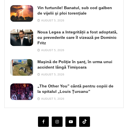
Vin furtunile! Banatul, sub cod galben
de vijelii şi ploi torenţiale
AUGUST 5, 2026
Noua Legea a Integrității a fost adoptată,
cu prevederile care îl vizează pe Dominic
Fritz
AUGUST 5, 2026
Maşină de Poliţie în şanţ, în urma unui
accident lângă Timişoara
AUGUST 5, 2026
„The Other You” cântă pentru copiii de
la spitalul „Louis Țurcanu”
AUGUST 5, 2026