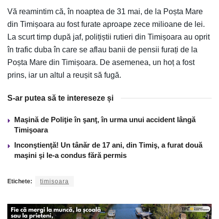
Vă reamintim că, în noaptea de 31 mai, de la Poșta Mare
din Timișoara au fost furate aproape zece milioane de lei.
La scurt timp după jaf, polițiștii rutieri din Timișoara au oprit
în trafic duba în care se aflau banii de pensii furați de la
Poșta Mare din Timișoara. De asemenea, un hoț a fost
prins, iar un altul a reușit să fugă.
S-ar putea să te intereseze și
Maşină de Poliţie în şanţ, în urma unui accident lângă
Timişoara
Inconştienţă! Un tânăr de 17 ani, din Timiş, a furat două
maşini şi le-a condus fără permis
Etichete:
timisoara