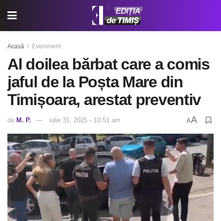
Acasă
Eveniment
Al doilea bărbat care a comis
jaful de la Poșta Mare din
Timișoara, arestat preventiv
A
de
M. P.
iulie 31, 2025 ◦ 10:51 am
A