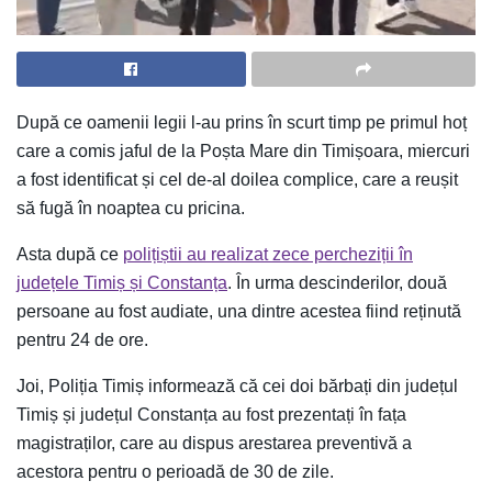
După ce oamenii legii l-au prins în scurt timp pe primul hoț
care a comis jaful de la Poșta Mare din Timișoara, miercuri
a fost identificat și cel de-al doilea complice, care a reușit
să fugă în noaptea cu pricina.
Asta după ce
polițiștii au realizat zece percheziții în
județele Timiș și Constanța
. În urma descinderilor, două
persoane au fost audiate, una dintre acestea fiind reținută
pentru 24 de ore.
Joi, Poliția Timiș informează că cei doi bărbați din județul
Timiș și județul Constanța au fost prezentați în fața
magistraților, care au dispus arestarea preventivă a
acestora pentru o perioadă de 30 de zile.