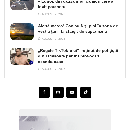
– Lugoj, din cauza unui camion care a
lovit parapetul
AUGUST 7, 2026
Alertă meteo! Caniculă şi ploi în zona de
vest a ţării, la sfârşit de săptămână
AUGUST 7, 2026
„Regele TikTok-ului”, reţinut de poliţiştii
din Timişoara pentru provocări
scandaloase
AUGUST 7, 2026