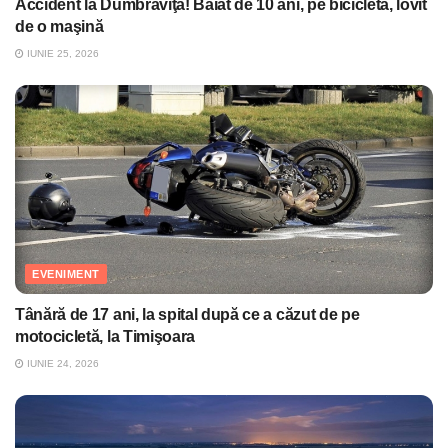
Accident la Dumbrăviţa! Băiat de 10 ani, pe bicicletă, lovit
de o maşină
IUNIE 25, 2026
EVENIMENT
Tânără de 17 ani, la spital după ce a căzut de pe
motocicletă, la Timişoara
IUNIE 24, 2026