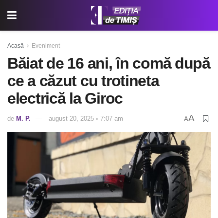
Acasă
Eveniment
Băiat de 16 ani, în comă după
ce a căzut cu trotineta
electrică la Giroc
A
de
M. P.
august 20, 2025 ◦ 7:07 am
A