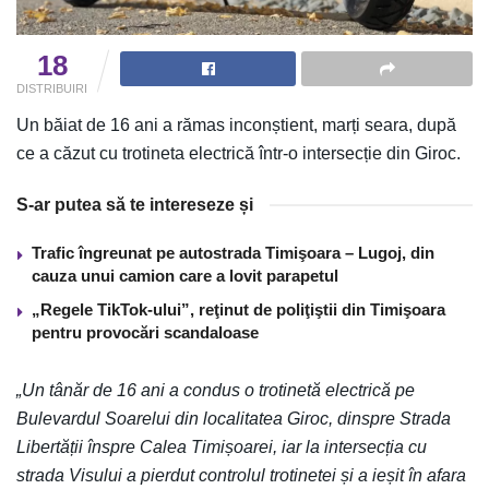
18
DISTRIBUIRI
Un băiat de 16 ani a rămas inconștient, marți seara, după
ce a căzut cu trotineta electrică într-o intersecție din Giroc.
S-ar putea să te intereseze și
Trafic îngreunat pe autostrada Timişoara – Lugoj, din
cauza unui camion care a lovit parapetul
„Regele TikTok-ului”, reţinut de poliţiştii din Timişoara
pentru provocări scandaloase
„Un tânăr de 16 ani a condus o trotinetă electrică pe
Bulevardul Soarelui din localitatea Giroc, dinspre Strada
Libertății înspre Calea Timișoarei, iar la intersecția cu
strada Visului a pierdut controlul trotinetei și a ieșit în afara