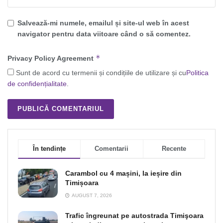
Salvează-mi numele, emailul și site-ul web în acest
navigator pentru data viitoare când o să comentez.
*
Privacy Policy Agreement
Sunt de acord cu termenii și condițiile de utilizare și cu
Politica
de confidențialitate
.
În tendințe
Comentarii
Recente
Carambol cu 4 mașini, la ieșire din
Timișoara
AUGUST 7, 2026
Trafic îngreunat pe autostrada Timişoara