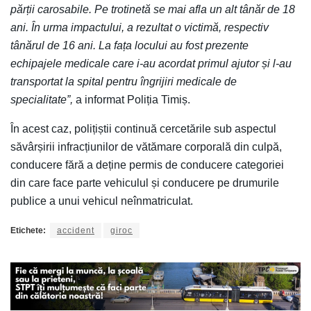
părții carosabile. Pe trotinetă se mai afla un alt tânăr de 18
ani. În urma impactului, a rezultat o victimă, respectiv
tânărul de 16 ani. La fața locului au fost prezente
echipajele medicale care i-au acordat primul ajutor și l-au
transportat la spital pentru îngrijiri medicale de
specialitate”,
a informat Poliția Timiș.
În acest caz, polițiștii continuă cercetările sub aspectul
săvârșirii infracțiunilor de vătămare corporală din culpă,
conducere fără a deține permis de conducere categoriei
din care face parte vehiculul și conducere pe drumurile
publice a unui vehicul neînmatriculat.
Etichete:
accident
giroc