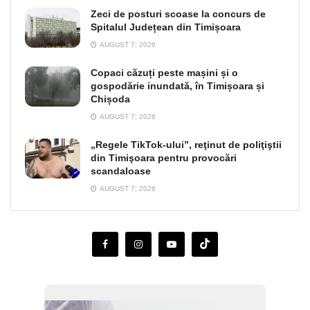
Zeci de posturi scoase la concurs de
Spitalul Județean din Timișoara
AUGUST 7, 2026
Copaci căzuți peste mașini și o
gospodărie inundată, în Timișoara și
Chișoda
AUGUST 7, 2026
„Regele TikTok-ului”, reţinut de poliţiştii
din Timişoara pentru provocări
scandaloase
AUGUST 7, 2026