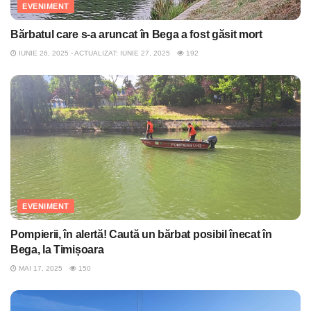
EVENIMENT
Bărbatul care s-a aruncat în Bega a fost găsit mort
IUNIE 26, 2025 - ACTUALIZAT: IUNIE 27, 2025
192
EVENIMENT
Pompierii, în alertă! Caută un bărbat posibil înecat în
Bega, la Timișoara
MAI 17, 2025
150