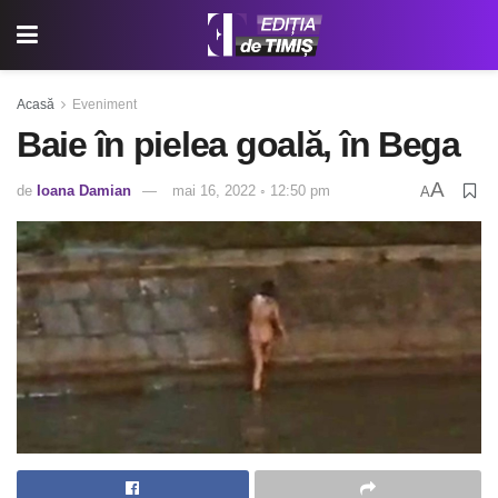
Acasă
Eveniment
Baie în pielea goală, în Bega
A
de
Ioana Damian
mai 16, 2022 ◦ 12:50 pm
A