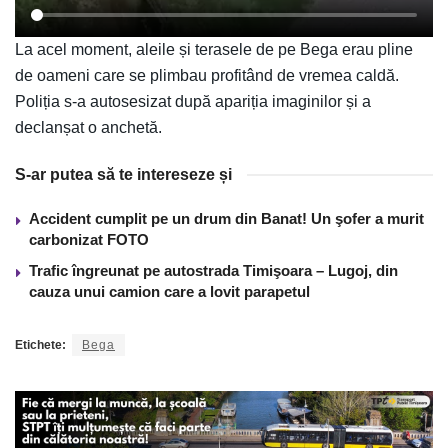
La acel moment, aleile și terasele de pe Bega erau pline
de oameni care se plimbau profitând de vremea caldă.
Poliția s-a autosesizat după apariția imaginilor și a
declanșat o anchetă.
S-ar putea să te intereseze și
Accident cumplit pe un drum din Banat! Un şofer a murit
carbonizat FOTO
Trafic îngreunat pe autostrada Timişoara – Lugoj, din
cauza unui camion care a lovit parapetul
Etichete:
Bega