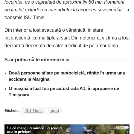
locuinței, pe o suprafață de aproximativ 80 mp. Pompierii
au limitat extinderea incendiului la acoperiș și vecinătăți
”, a
transmis ISU Timiș.
Din interior a fost evacuată o vârstnică, în stare
inconștientă, cu multiple arsuri. Din nefericire, victima a fost
declarată decedată de către medicul de pe ambulanță.
S-ar putea să te intereseze și
Două persoane aflate pe motocicletă, rănite în urma unui
accident la Margina
O maşină a luat foc pe autostrada A1, în apropiere de
Timişoara
Etichete:
ISU Timis
lugoj