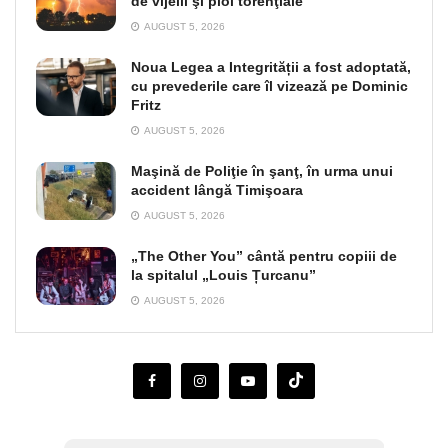
de vijelii şi ploi torenţiale
AUGUST 5, 2026
Noua Legea a Integrității a fost adoptată,
cu prevederile care îl vizează pe Dominic
Fritz
AUGUST 5, 2026
Maşină de Poliţie în şanţ, în urma unui
accident lângă Timişoara
AUGUST 5, 2026
„The Other You” cântă pentru copiii de
la spitalul „Louis Țurcanu”
AUGUST 5, 2026