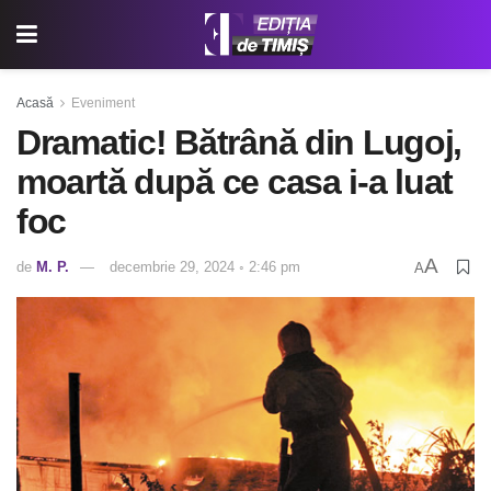
Acasă
Eveniment
Dramatic! Bătrână din Lugoj,
moartă după ce casa i-a luat
foc
A
de
M. P.
decembrie 29, 2024 ◦ 2:46 pm
A