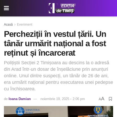
Acasă
Eveniment
Percheziții în vestul țării. Un
tânăr urmărit național a fost
reținut și încarcerat
Polițiștii Secției 2 Timișoara au descins la o adresă
din Arad într-un dosar de înșelăciune prin anunțuri
online. Unul dintre suspecți, un tânăr de 26 de ani,
era urmărit național pentru executarea unei pedepse
cu închisoarea.
A
de
Ioana Damian
noiembrie 19, 2025 ◦ 2:06 pm
A