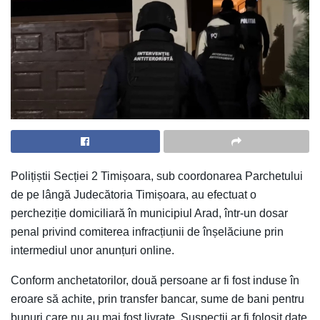
Polițiștii Secției 2 Timișoara, sub coordonarea Parchetului
de pe lângă Judecătoria Timișoara, au efectuat o
percheziție domiciliară în municipiul Arad, într-un dosar
penal privind comiterea infracțiunii de înșelăciune prin
intermediul unor anunțuri online.
Conform anchetatorilor, două persoane ar fi fost induse în
eroare să achite, prin transfer bancar, sume de bani pentru
bunuri care nu au mai fost livrate. Suspecții ar fi folosit date