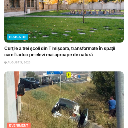
EDUCAȚIE
Curţile a trei şcoli din Timişoara, transformate în spații
care îi aduc pe elevi mai aproape de natură
AUGUST 5, 2026
EVENIMENT