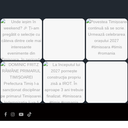
©
Ediția de Timiș
- Toate drepturile rezervate