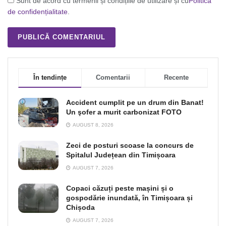
Sunt de acord cu termenii și condițiile de utilizare și cu
Politica
de confidențialitate
.
În tendințe
Comentarii
Recente
Accident cumplit pe un drum din Banat!
Un şofer a murit carbonizat FOTO
AUGUST 8, 2026
Zeci de posturi scoase la concurs de
Spitalul Județean din Timișoara
AUGUST 7, 2026
Copaci căzuți peste mașini și o
gospodărie inundată, în Timișoara și
Chișoda
AUGUST 7, 2026