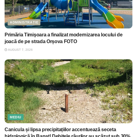
ADMINISTRAȚIE
Primăria Timişoara a finalizat modernizarea locului de
joacă de pe strada Orșova FOTO
AUGUST 7, 2026
MEDIU
Canicula și lipsa precipitațiilor accentuează seceta
hidrologică în Banat! Debitele râurilor au scăzut sub 30%