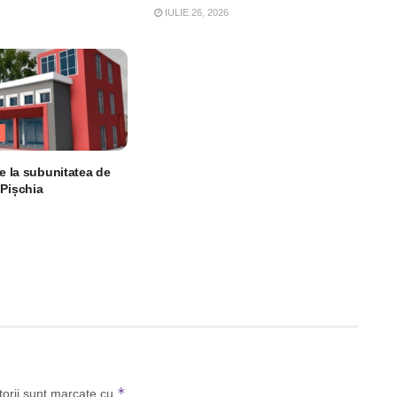
IULIE 26, 2026
le la subunitatea de
 Pișchia
*
torii sunt marcate cu