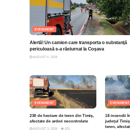
EVENIMENT
Alertă! Un camion care transporta o substanţă
periculoasă s-a răsturnat la Coşava
AUGUST 6, 2026
EVENIMENT
EVENIMENT
230 de hectare de teren din Timiş,
18 incendii î
afectate de arderi necontrolate
judeţul Timiş
teren, afecta
AUGUST 3, 2026
201