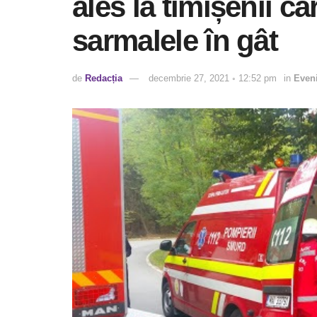
ales la timișenii că
sarmalele în gât
de
Redacția
decembrie 27, 2021 ◦ 12:52 pm
in
Even