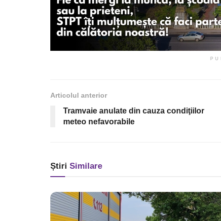
PU
Articolul anterior
Tramvaie anulate din cauza condiţiilor
meteo nefavorabile
Știri
Similare