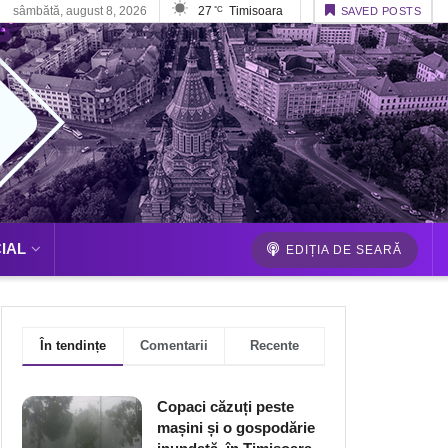
sâmbătă, august 8, 2026
27
Timisoara
°C
SAVED POSTS
IAL
EDIȚIA DE SEARĂ
În tendințe
Comentarii
Recente
Copaci căzuți peste
mașini și o gospodărie