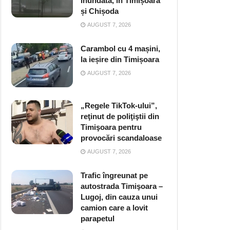
inundată, în Timișoara
și Chișoda
AUGUST 7, 2026
Carambol cu 4 mașini,
la ieșire din Timișoara
AUGUST 7, 2026
„Regele TikTok-ului”,
reţinut de poliţiştii din
Timişoara pentru
provocări scandaloase
AUGUST 7, 2026
Trafic îngreunat pe
autostrada Timişoara –
Lugoj, din cauza unui
camion care a lovit
parapetul