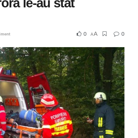
rora le-au stat
A
0
0
iment
A