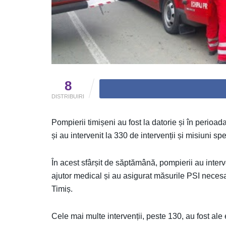
8
DISTRIBUIRI
Pompierii timișeni au fost la datorie și în perioad
și au intervenit la 330 de intervenții și misiuni spe
În acest sfârșit de săptămână, pompierii au interv
ajutor medical și au asigurat măsurile PSI necesar
Timiș.
Cele mai multe intervenții, peste 130, au fost al