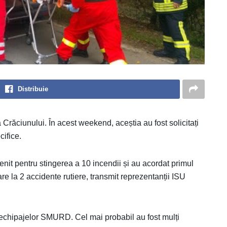
Distribuie
a Crăciunului. În acest weekend, aceștia au fost solicitați
cifice.
enit pentru stingerea a 10 incendii și au acordat primul
e la 2 accidente rutiere, transmit reprezentanții ISU
e echipajelor SMURD. Cel mai probabil au fost mulți