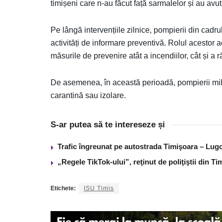
timișeni care n-au făcut față sarmalelor și au avu
Pe lângă intervențiile zilnice, pompierii din cadru
activități de informare preventivă. Rolul acestor ac
măsurile de prevenire atât a incendiilor, cât și a
De asemenea, în această perioadă, pompierii milita
carantină sau izolare.
S-ar putea să te intereseze și
Trafic îngreunat pe autostrada Timişoara – Lugo
„Regele TikTok-ului”, reţinut de poliţiştii din 
Etichete:
ISU Timis