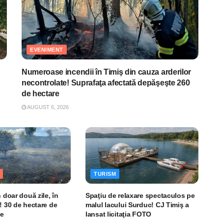
EVENIMENT
Numeroase incendii în Timiş din cauza arderilor
necontrolate! Suprafaţa afectată depăşeşte 260
de hectare
AUGUST 6, 2026
TURISM
n doar două zile, în
Spaţiu de relaxare spectaculos pe
! 30 de hectare de
malul lacului Surduc! CJ Timiş a
te
lansat licitaţia FOTO