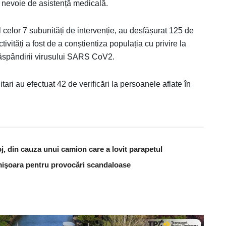
t nevoie de asistență medicală.
l celor 7 subunități de intervenție, au desfășurat 125 de
tivități a fost de a conștientiza populația cu privire la
 răspândirii virusului SARS CoV2.
ri au efectuat 42 de verificări la persoanele aflate în
j, din cauza unui camion care a lovit parapetul
Timişoara pentru provocări scandaloase