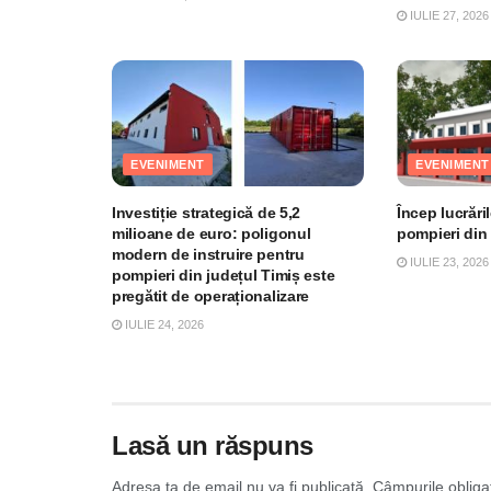
IULIE 27, 2026
EVENIMENT
EVENIMENT
Investiție strategică de 5,2
Încep lucrări
milioane de euro: poligonul
pompieri din
modern de instruire pentru
IULIE 23, 2026
pompieri din județul Timiș este
pregătit de operaționalizare
IULIE 24, 2026
Lasă un răspuns
Adresa ta de email nu va fi publicată.
Câmpurile obliga