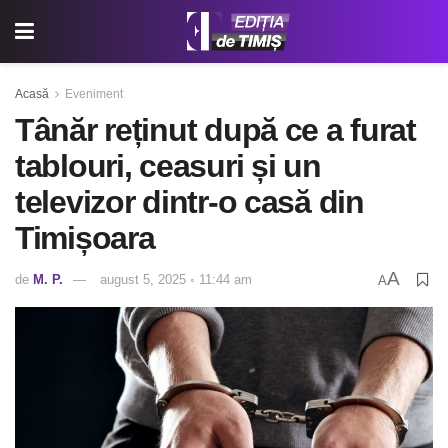
Acasă
Eveniment
Tânăr reținut după ce a furat
tablouri, ceasuri și un
televizor dintr-o casă din
Timișoara
A
de
M. P.
august 5, 2025 ◦ 11:44 am
A