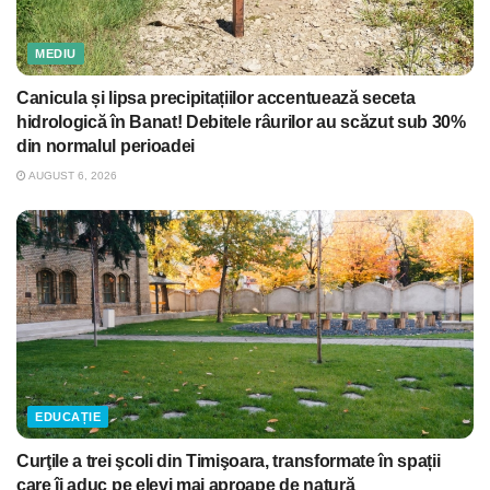
MEDIU
Canicula și lipsa precipitațiilor accentuează seceta
hidrologică în Banat! Debitele râurilor au scăzut sub 30%
din normalul perioadei
AUGUST 6, 2026
EDUCAȚIE
Curţile a trei şcoli din Timişoara, transformate în spații
care îi aduc pe elevi mai aproape de natură