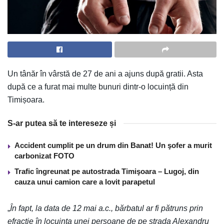
Un tânăr în vârstă de 27 de ani a ajuns după gratii. Asta
după ce a furat mai multe bunuri dintr-o locuință din
Timișoara.
S-ar putea să te intereseze și
Accident cumplit pe un drum din Banat! Un şofer a murit
carbonizat FOTO
Trafic îngreunat pe autostrada Timişoara – Lugoj, din
cauza unui camion care a lovit parapetul
„
În fapt, la data de 12 mai a.c., bărbatul ar fi pătruns prin
efracție în locuința unei persoane de pe strada Alexandru