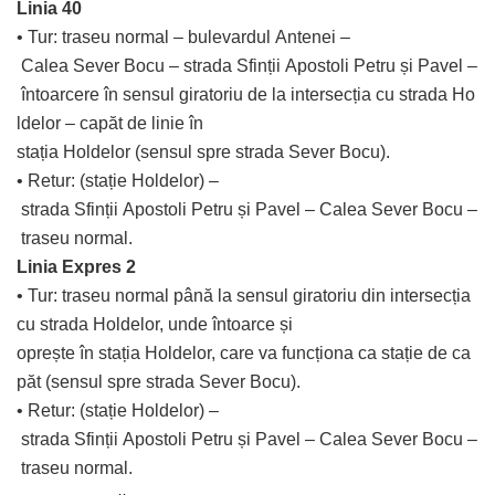
Linia
40
•
Tur
:
traseu
normal
–
bulevardul
Antenei
–
Calea
Sever
Bocu
–
strada
Sfinții
Apostoli
Petru
și
Pavel
–
întoarcere
în
sensul
giratoriu
de
la
intersecția
cu
strada
Ho
ldelor
–
capăt
de
linie
în
stația
Holdelor
(sensul
spre
strada
Sever
Bocu).
•
Retur
:
(stație
Holdelor)
–
strada
Sfinții
Apostoli
Petru
și
Pavel
–
Calea
Sever
Bocu
–
traseu
normal.
Linia
Expres
2
•
Tur
:
traseu
normal
până
la
sensul
giratoriu
din
intersecția
cu
strada
Holdelor
,
unde
întoarce
și
oprește
în
stația
Holdelor
,
care
va
funcționa
ca
stație
de
ca
păt
(sensul
spre
strada
Sever
Bocu).
•
Retur
:
(stație
Holdelor)
–
strada
Sfinții
Apostoli
Petru
și
Pavel
–
Calea
Sever
Bocu
–
traseu
normal.