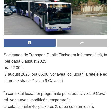
Societatea
de
Transport
Public
Timișoara
informează
că,
în
perioada
6
august
2025,
ora
22.
00
–
7
august
2025,
ora
06.
00
,
vor
avea
loc
lucrări
la
rețelele
ed
ilitare
pe
strada
Divizia
9
Cavaleri.
În
contextul
lucrărilor
programate
pe
strada
Divizia
9
Caval
eri,
vor
surveni
modificări
temporare
în
circulația
liniilor
40
și
Expres
2
,
după
cum
urmează: