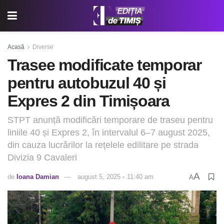
Acasă
Diverse
Trasee modificate temporar
pentru autobuzul 40 și
Expres 2 din Timișoara
STPT anunță modificări temporare de traseu pentru
liniile 40 și Expres 2, în intervalul 6–7 august 2025,
din cauza lucrărilor la rețelele edilitare pe strada
Divizia 9 Cavaleri
A
de
Ioana Damian
august 5, 2025 ◦ 11:40 am
A