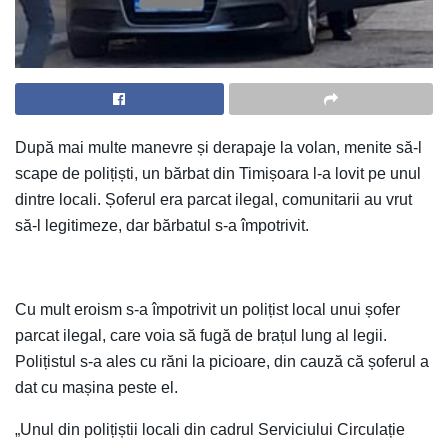
După mai multe manevre și derapaje la volan, menite să-l
scape de polițiști, un bărbat din Timișoara l-a lovit pe unul
dintre locali. Șoferul era parcat ilegal, comunitarii au vrut
să-l legitimeze, dar bărbatul s-a împotrivit.
Cu mult eroism s-a împotrivit un polițist local unui șofer
parcat ilegal, care voia să fugă de brațul lung al legii.
Polițistul s-a ales cu răni la picioare, din cauză că șoferul a
dat cu mașina peste el.
„Unul din polițiștii locali din cadrul Serviciului Circulație