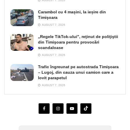
AUGUST 7, 2026
Carambol cu 4 mașini, la ieșire din
Timișoara
AUGUST 7, 2026
„Regele TikTok-ului”, reţinut de poliţiştii
din Timişoara pentru provocări
scandaloase
AUGUST 7, 2026
Trafic îngreunat pe autostrada Timişoara
– Lugoj, din cauza unui camion care a
lovit parapetul
AUGUST 7, 2026