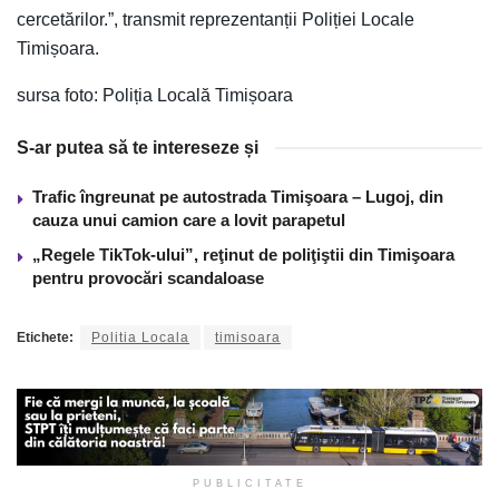
cercetărilor.”, transmit reprezentanții Poliției Locale
Timișoara.
sursa foto: Poliția Locală Timișoara
S-ar putea să te intereseze și
Trafic îngreunat pe autostrada Timişoara – Lugoj, din
cauza unui camion care a lovit parapetul
„Regele TikTok-ului”, reţinut de poliţiştii din Timişoara
pentru provocări scandaloase
Etichete:
Politia Locala
timisoara
PUBLICITATE