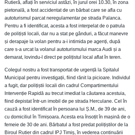
Rutieră, aflați în serviciul astăzi, în jurul orei 10.30, în zona
pietonală, a fost accidentat de un bărbat care se afla cu
autoturismul parcat neregulamentar pe strada Palanca.
Pentru a fi identificat, acesta a fost interpelat de o patrula
de polițiști locali, dar nu a stat pe gânduri, a făcut manevre
și derapaje la volan pentru a-i intimida pe agenți, după
care s-a urcat la volanul autoturismului marca Audi și a
demarat, lovindu-l direct pe polițistul local aflat în teren.
Colegul nostru a fost transportat de urgență la Spitalul
Municipal pentru investigații, fiind rănit la picioare. Individul
a fugit, dar polițiștii locali din cadrul Compartimentului
Intervenție Rapidă au trecut imediat la căutarea acestuia,
fiind depistat într-un imobil de pe strada Herculane. Cel în
cauză a fost identificat în persoana lui Ș.M., de 39 de ani,
cu domiciliul în Timișoara. Acesta era însoțit în mașină de o
femeie de 30 de ani. Bărbatul a fost predat polițiștilor de la
Biroul Rutier din cadrul IPJ Timiș, în vederea continuării