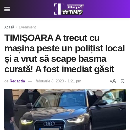
Acasă
Eveniment
TIMIȘOARA A trecut cu
mașina peste un polițist local
și a vrut să scape basma
curată! A fost imediat găsit
A
de
Redacția
februarie 8, 2023 ◦ 1:21 pm
A