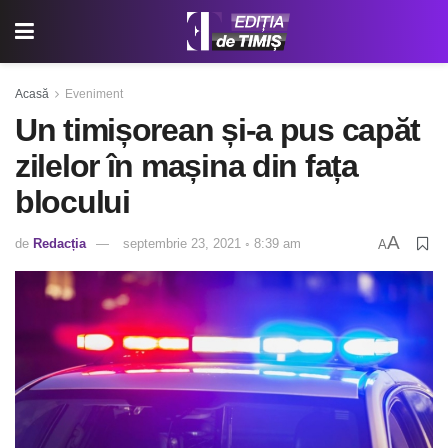
Acasă
Eveniment
Un timișorean și-a pus capăt
zilelor în mașina din fața
blocului
A
de
Redacția
septembrie 23, 2021 ◦ 8:39 am
A