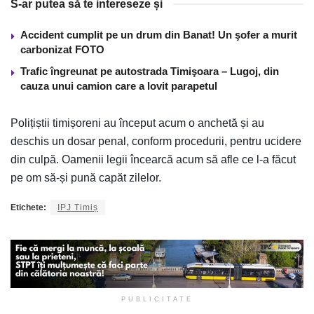
S-ar putea să te intereseze și
Accident cumplit pe un drum din Banat! Un şofer a murit
carbonizat FOTO
Trafic îngreunat pe autostrada Timişoara – Lugoj, din
cauza unui camion care a lovit parapetul
Polițiștii timișoreni au început acum o anchetă și au
deschis un dosar penal, conform procedurii, pentru ucidere
din culpă. Oamenii legii încearcă acum să afle ce l-a făcut
pe om să-și pună capăt zilelor.
Etichete:
IPJ Timiș
PUBLICITATE