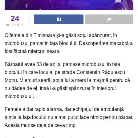
24
DISTRIBUIRI
O femeie din Timișoara și-a găsit soțul spânzurat, în
microbuzul parcat în fața blocului. Descoperirea macabră a
fost făcută miercuri seara.
Bărbatul avea 53 de ani și parcase microbuzul în fața
blocului în care locuia, pe strada Constantin Rădulescu
Motru. Miercuri seară, soția lui a mers la mașină pentru că
nu dădea de el, însă l-a găsit spânzurat în interiorul
microbuzului.
Femeia a dat rapid alarma, dar echipajul de ambulanță
trimis la fața locului nu a mai putut face nimic pentru bărbat.
Acesta murise deja de ceva timp.