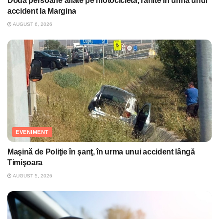
Două persoane aflate pe motocicletă, rănite în urma unui
accident la Margina
AUGUST 6, 2026
EVENIMENT
Maşină de Poliţie în şanţ, în urma unui accident lângă
Timişoara
AUGUST 5, 2026