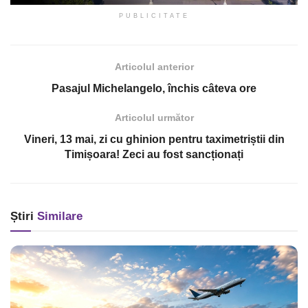
PUBLICITATE
Articolul anterior
Pasajul Michelangelo, închis câteva ore
Articolul următor
Vineri, 13 mai, zi cu ghinion pentru taximetriștii din
Timișoara! Zeci au fost sancționați
Știri
Similare