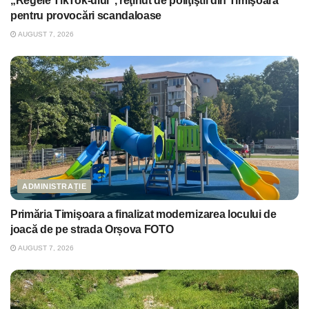
„Regele TikTok-ului”, reţinut de poliţiştii din Timişoara
pentru provocări scandaloase
AUGUST 7, 2026
ADMINISTRAȚIE
Primăria Timişoara a finalizat modernizarea locului de
joacă de pe strada Orșova FOTO
AUGUST 7, 2026