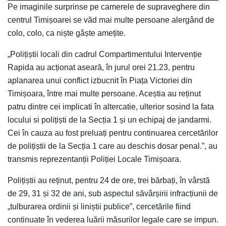
Pe imaginile surprinse pe camerele de supraveghere din
centrul Timișoarei se văd mai multe persoane alergând de
colo, colo, ca niște gâște amețite.
„Polițiștii locali din cadrul Compartimentului Intervenție
Rapida au acționat aseară, în jurul orei 21.23, pentru
aplanarea unui conflict izbucnit în Piața Victoriei din
Timișoara, între mai multe persoane. Aceștia au reținut
patru dintre cei implicati în altercatie, ulterior sosind la fata
locului si polițiști de la Secția 1 și un echipaj de jandarmi.
Cei în cauza au fost preluați pentru continuarea cercetărilor
de polițiștii de la Secția 1 care au deschis dosar penal.”, au
transmis reprezentanții Poliției Locale Timișoara.
Polițiștii au reținut, pentru 24 de ore, trei bărbați, în vârstă
de 29, 31 și 32 de ani, sub aspectul săvârșirii infracțiunii de
„tulburarea ordinii și liniștii publice”, cercetările fiind
continuate în vederea luării măsurilor legale care se impun.