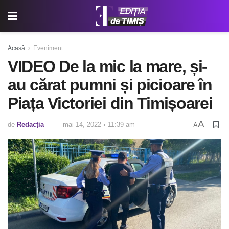
Acasă
Eveniment
VIDEO De la mic la mare, și-
au cărat pumni și picioare în
Piața Victoriei din Timișoarei
A
de
Redacția
mai 14, 2022 ◦ 11:39 am
A