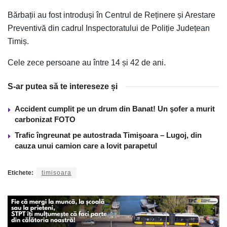
Bărbații au fost introduși în Centrul de Reținere și Arestare
Preventivă din cadrul Inspectoratului de Poliție Județean
Timiș.
Cele zece persoane au între 14 și 42 de ani.
S-ar putea să te intereseze și
Accident cumplit pe un drum din Banat! Un şofer a murit
carbonizat FOTO
Trafic îngreunat pe autostrada Timişoara – Lugoj, din
cauza unui camion care a lovit parapetul
Etichete:
timisoara