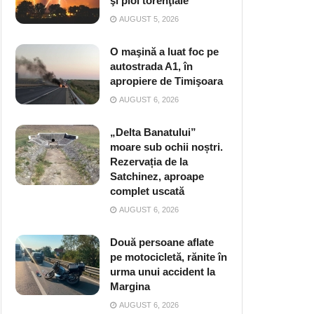
şi ploi torenţiale
AUGUST 5, 2026
O maşină a luat foc pe
autostrada A1, în
apropiere de Timişoara
AUGUST 6, 2026
„Delta Banatului”
moare sub ochii noștri.
Rezervația de la
Satchinez, aproape
complet uscată
AUGUST 6, 2026
Două persoane aflate
pe motocicletă, rănite în
urma unui accident la
Margina
AUGUST 6, 2026