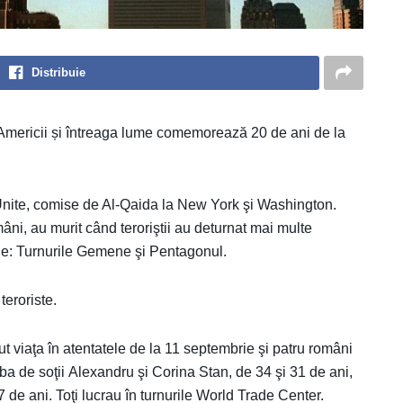
Distribuie
Americii și întreaga lume comemorează 20 de ani de la
 Unite, comise de Al-Qaida la New York şi Washington.
âni, au murit când teroriştii au deturnat mai multe
ne: Turnurile Gemene şi Pentagonul.
teroriste.
ut viaţa în atentatele de la 11 septembrie şi patru români
orba de soţii Alexandru şi Corina Stan, de 34 şi 31 de ani,
de ani. Toţi lucrau în turnurile World Trade Center.