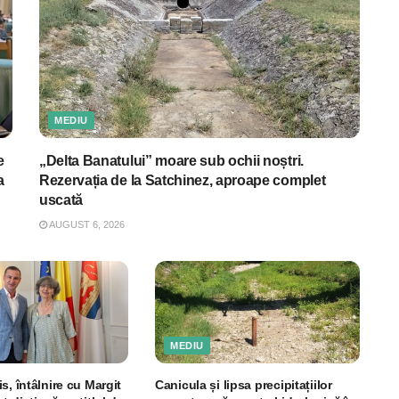
MEDIU
e
„Delta Banatului” moare sub ochii noștri.
a
Rezervația de la Satchinez, aproape complet
uscată
AUGUST 6, 2026
MEDIU
s, întâlnire cu Margit
Canicula și lipsa precipitațiilor