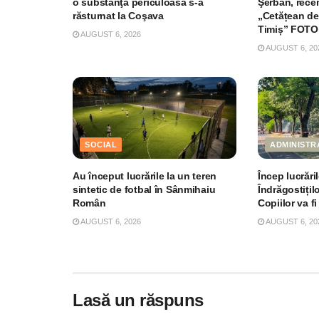
o substanţă periculoasă s-a
Şerban, recen
răsturnat la Coşava
„Cetățean de
Timiș” FOTO
AUGUST 6, 2026
AUGUST 6, 20
SOCIAL
ADMINISTR
Au început lucrările la un teren
Încep lucrări
sintetic de fotbal în Sânmihaiu
Îndrăgostițil
Român
Copiilor va fi
AUGUST 6, 2026
AUGUST 6, 20
Lasă un răspuns