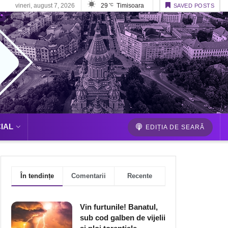
vineri, august 7, 2026
29
Timisoara
°C
SAVED POSTS
IAL
EDIȚIA DE SEARĂ
În tendințe
Comentarii
Recente
Vin furtunile! Banatul,
sub cod galben de vijelii