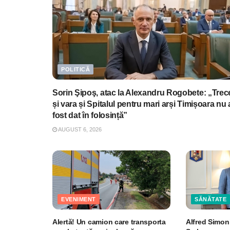
POLITICĂ
Sorin Şipoş, atac la Alexandru Rogobete: „Trec
și vara și Spitalul pentru mari arși Timișoara nu 
fost dat în folosință”
AUGUST 6, 2026
EVENIMENT
SĂNĂTATE
Alertă! Un camion care transporta
Alfred Simoni