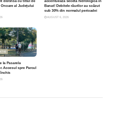
t distinsă cu titlul de
accentuează seceta hidrologică în
 Onoare al Județului
Banat! Debitele râurilor au scăzut
sub 30% din normalul perioadei
26
AUGUST 6, 2026
AȚIE
le la Pasarela
or. Accesul spre Parcul
 închis
26