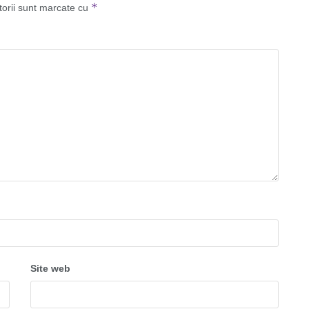
*
torii sunt marcate cu
Site web