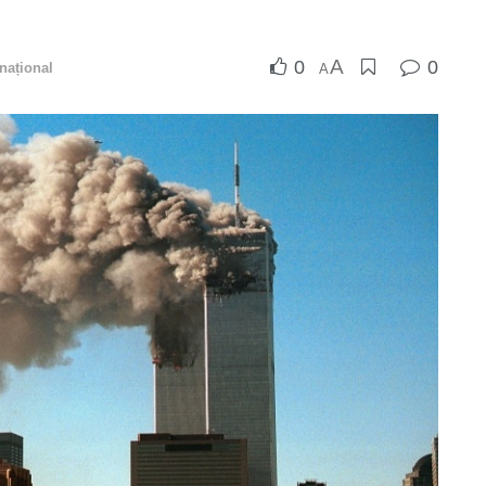
A
0
0
rnațional
A