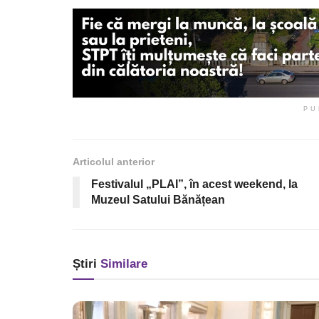
PU
Articolul anterior
Festivalul „PLAI”, în acest weekend, la
Muzeul Satului Bănățean
Știri
Similare