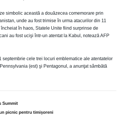
eze simbolic această a douăzecea comemorare prin
nistan, unde au fost trimise în urma atacurilor din 11
încheiat în haos, Statele Unite fiind surprinse de
icani au fost ucişi într-un atentat la Kabul, notează AFP
septembrie cele trei locuri emblematice ale atentatelor
 Pennsylvania (est) şi Pentagonul, a anunţat sâmbătă
es Summit
un picnic pentru timișoreni