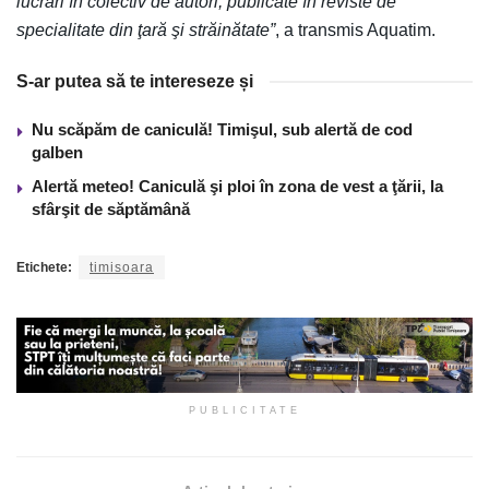
lucrări în colectiv de autori, publicate în reviste de
specialitate din ţară şi străinătate”
, a transmis Aquatim.
S-ar putea să te intereseze și
Nu scăpăm de caniculă! Timişul, sub alertă de cod
galben
Alertă meteo! Caniculă şi ploi în zona de vest a ţării, la
sfârşit de săptămână
Etichete:
timisoara
PUBLICITATE