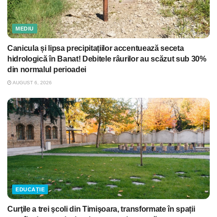
MEDIU
Canicula și lipsa precipitațiilor accentuează seceta
hidrologică în Banat! Debitele râurilor au scăzut sub 30%
din normalul perioadei
AUGUST 6, 2026
EDUCAȚIE
Curţile a trei şcoli din Timişoara, transformate în spații