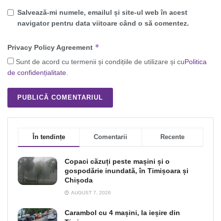
Salvează-mi numele, emailul și site-ul web în acest
navigator pentru data viitoare când o să comentez.
*
Privacy Policy Agreement
Sunt de acord cu termenii și condițiile de utilizare și cu
Politica
de confidențialitate
.
În tendințe
Comentarii
Recente
Copaci căzuți peste mașini și o
gospodărie inundată, în Timișoara și
Chișoda
AUGUST 7, 2026
Carambol cu 4 mașini, la ieșire din