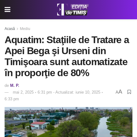
Acasă
Mediu
Aquatim: Staţiile de Tratare a
Apei Bega şi Urseni din
Timişoara sunt automatizate
în proporţie de 80%
de
M. P.
A
mai 2, 2025 ◦ 6:31 pm - Actualizat: iunie 10, 2025 ◦
A
6:33 pm