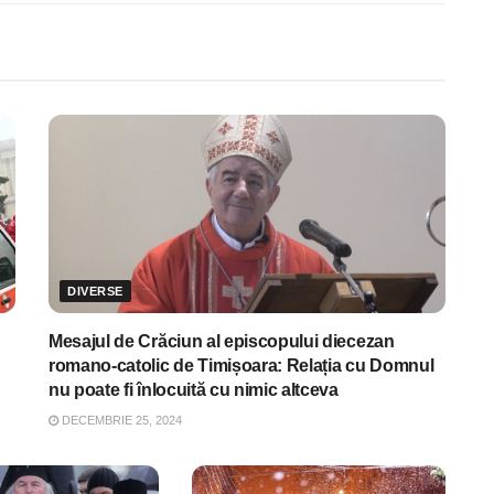
DIVERSE
Mesajul de Crăciun al episcopului diecezan
romano-catolic de Timișoara: Relația cu Domnul
nu poate fi înlocuită cu nimic altceva
DECEMBRIE 25, 2024