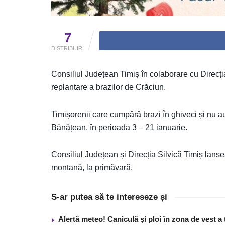
7
DISTRIBUIRI
Consiliul Județean Timiș în colaborare cu Direcți
replantare a brazilor de Crăciun.
Timișorenii care cumpără brazi în ghiveci și nu a
Bănățean, în perioada 3 – 21 ianuarie.
Consiliul Județean și Direcția Silvică Timiș lans
montană, la primăvară.
S-ar putea să te intereseze și
Alertă meteo! Caniculă şi ploi în zona de vest a 