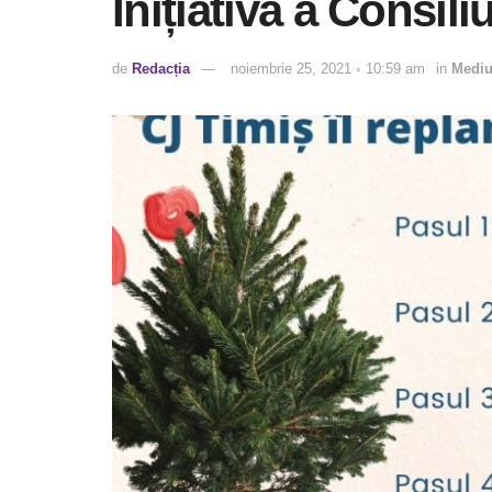
Inițiativă a Consil
de
Redacția
noiembrie 25, 2021 ◦ 10:59 am
in
Medi