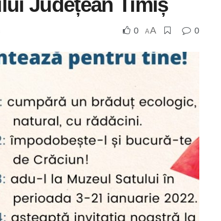
iului Județean Timiș
A
0
0
u
A