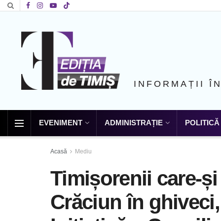
INFORMAȚII Î
EVENIMENT
ADMINISTRAȚIE
POLITICĂ
Acasă
Mediu
Timișorenii care-ș
Crăciun în ghiveci,