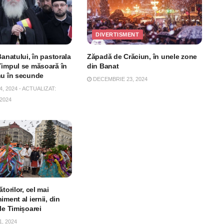
DIVERTISMENT
Banatului, în pastorala
Zăpadă de Crăciun, în unele zone
Timpul se măsoară în
din Banat
nu în secunde
DECEMBRIE 23, 2024
 2024 - ACTUALIZAT:
2024
torilor, cel mai
iment al iernii, din
le Timișoarei
, 2024