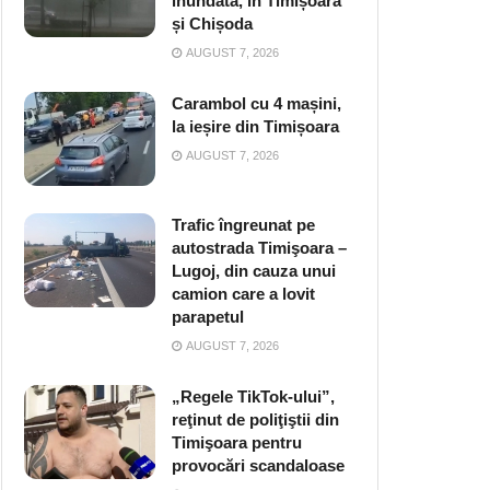
inundată, în Timișoara
și Chișoda
AUGUST 7, 2026
Carambol cu 4 mașini,
la ieșire din Timișoara
AUGUST 7, 2026
Trafic îngreunat pe
autostrada Timişoara –
Lugoj, din cauza unui
camion care a lovit
parapetul
AUGUST 7, 2026
„Regele TikTok-ului”,
reţinut de poliţiştii din
Timişoara pentru
provocări scandaloase