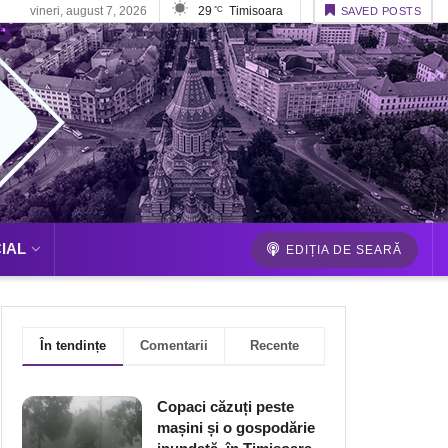
vineri, august 7, 2026
29
Timisoara
°C
SAVED POSTS
IAL
EDIȚIA DE SEARĂ
În tendințe
Comentarii
Recente
Copaci căzuți peste
mașini și o gospodărie