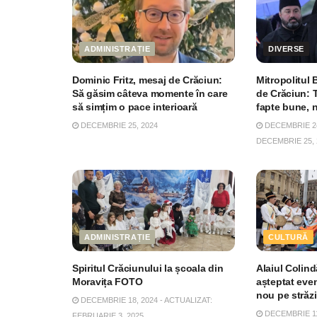
ADMINISTRAȚIE
DIVERSE
Dominic Fritz, mesaj de Crăciun:
Mitropolitul 
Să găsim câteva momente în care
de Crăciun: 
să simțim o pace interioară
fapte bune, 
DECEMBRIE 25, 2024
DECEMBRIE 24,
DECEMBRIE 25, 
ADMINISTRAȚIE
CULTURĂ
Spiritul Crăciunului la școala din
Alaiul Colindă
Moravița FOTO
așteptat even
nou pe străzi
DECEMBRIE 18, 2024 - ACTUALIZAT:
DECEMBRIE 11
FEBRUARIE 3, 2025