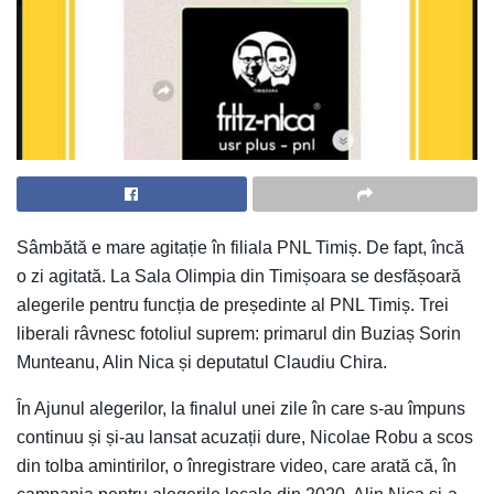
Sâmbătă e mare agitație în filiala PNL Timiș. De fapt, încă
o zi agitată. La Sala Olimpia din Timișoara se desfășoară
alegerile pentru funcția de președinte al PNL Timiș. Trei
liberali râvnesc fotoliul suprem: primarul din Buziaș Sorin
Munteanu, Alin Nica și deputatul Claudiu Chira.
În Ajunul alegerilor, la finalul unei zile în care s-au împuns
continuu și și-au lansat acuzații dure, Nicolae Robu a scos
din tolba amintirilor, o înregistrare video, care arată că, în