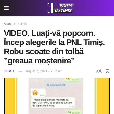
Acasă
Politică
VIDEO. Luați-vă popcorn.
Încep alegerile la PNL Timiș.
Robu scoate din tolbă
”greaua moștenire”
A
de
M. P.
august 7, 2021 ◦ 7:52 am
A