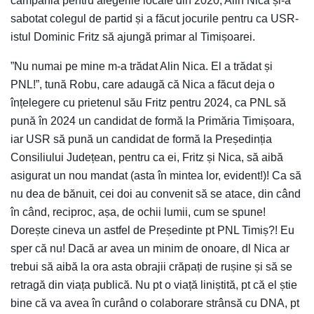
campania pentru alegerile locale din 2020, Alin Nica și-a
sabotat colegul de partid și a făcut jocurile pentru ca USR-
istul Dominic Fritz să ajungă primar al Timișoarei.
”Nu numai pe mine m-a trădat Alin Nica. El a trădat și
PNL!”, tună Robu, care adaugă că Nica a făcut deja o
înțelegere cu prietenul său Fritz pentru 2024, ca PNL să
pună în 2024 un candidat de formă la Primăria Timișoara,
iar USR să pună un candidat de formă la Președinția
Consiliului Județean, pentru ca ei, Fritz și Nica, să aibă
asigurat un nou mandat (asta în mintea lor, evident!)! Ca să
nu dea de bănuit, cei doi au convenit să se atace, din când
în când, reciproc, așa, de ochii lumii, cum se spune!
Dorește cineva un astfel de Președinte pt PNL Timiș?! Eu
sper că nu! Dacă ar avea un minim de onoare, dl Nica ar
trebui să aibă la ora asta obrajii crăpați de rușine și să se
retragă din viața publică. Nu pt o viață liniștită, pt că el știe
bine că va avea în curând o colaborare strânsă cu DNA, pt