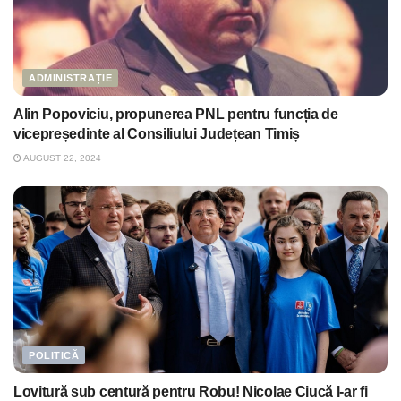
ADMINISTRAȚIE
Alin Popoviciu, propunerea PNL pentru funcția de
vicepreședinte al Consiliului Județean Timiș
AUGUST 22, 2024
POLITICĂ
Lovitură sub centură pentru Robu! Nicolae Ciucă l-ar fi