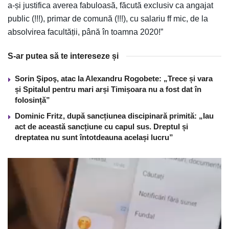
a-și justifica averea fabuloasă, făcută exclusiv ca angajat
public (!!!), primar de comună (!!!), cu salariu ff mic, de la
absolvirea facultății, până în toamna 2020!”
S-ar putea să te intereseze și
Sorin Şipoş, atac la Alexandru Rogobete: „Trece și vara
și Spitalul pentru mari arși Timișoara nu a fost dat în
folosință”
Dominic Fritz, după sancțiunea discipinară primită: „Iau
act de această sancțiune cu capul sus. Dreptul și
dreptatea nu sunt întotdeauna același lucru”