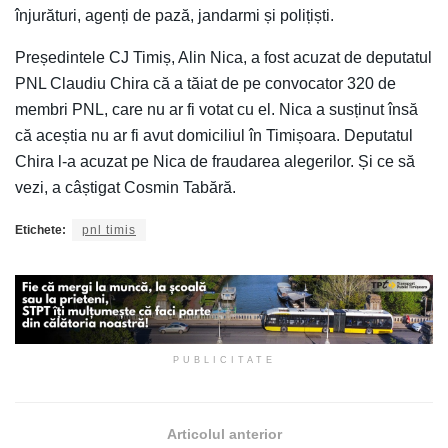
înjurături, agenți de pază, jandarmi și polițiști.
Președintele CJ Timiș, Alin Nica, a fost acuzat de deputatul
PNL Claudiu Chira că a tăiat de pe convocator 320 de
membri PNL, care nu ar fi votat cu el. Nica a susținut însă
că aceștia nu ar fi avut domiciliul în Timișoara. Deputatul
Chira l-a acuzat pe Nica de fraudarea alegerilor. Și ce să
vezi, a câștigat Cosmin Tabără.
Etichete:
pnl timis
PUBLICITATE
Articolul anterior