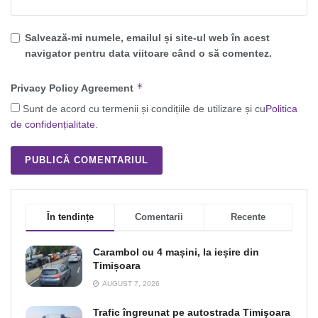
Salvează-mi numele, emailul și site-ul web în acest
navigator pentru data viitoare când o să comentez.
*
Privacy Policy Agreement
Sunt de acord cu termenii și condițiile de utilizare și cu
Politica
de confidențialitate
.
În tendințe
Comentarii
Recente
Carambol cu 4 mașini, la ieșire din
Timișoara
AUGUST 7, 2026
Trafic îngreunat pe autostrada Timişoara