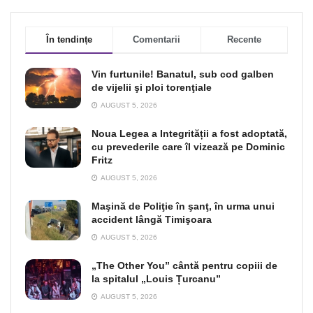
În tendințe
Comentarii
Recente
Vin furtunile! Banatul, sub cod galben
de vijelii şi ploi torenţiale
AUGUST 5, 2026
Noua Legea a Integrității a fost adoptată,
cu prevederile care îl vizează pe Dominic
Fritz
AUGUST 5, 2026
Maşină de Poliţie în şanţ, în urma unui
accident lângă Timişoara
AUGUST 5, 2026
„The Other You” cântă pentru copiii de
la spitalul „Louis Țurcanu”
AUGUST 5, 2026