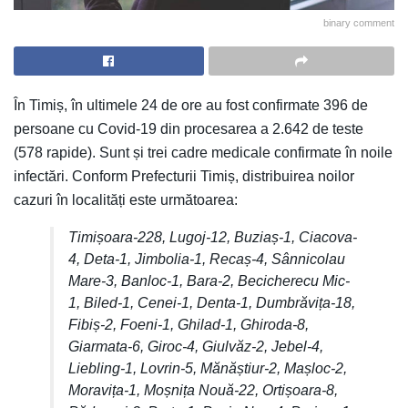
binary comment
În Timiș, în ultimele 24 de ore au fost confirmate 396 de
persoane cu Covid-19 din procesarea a 2.642 de teste
(578 rapide). Sunt și trei cadre medicale confirmate în noile
infectări. Conform Prefecturii Timiș, distribuirea noilor
cazuri în localități este următoarea:
Timișoara-228, Lugoj-12, Buziaș-1, Ciacova-
4, Deta-1, Jimbolia-1, Recaș-4, Sânnicolau
Mare-3, Banloc-1, Bara-2, Becicherecu Mic-
1, Biled-1, Cenei-1, Denta-1, Dumbrăvița-18,
Fibiș-2, Foeni-1, Ghilad-1, Ghiroda-8,
Giarmata-6, Giroc-4, Giulvăz-2, Jebel-4,
Liebling-1, Lovrin-5, Mănăștiur-2, Mașloc-2,
Moravița-1, Moșnița Nouă-22, Ortișoara-8,