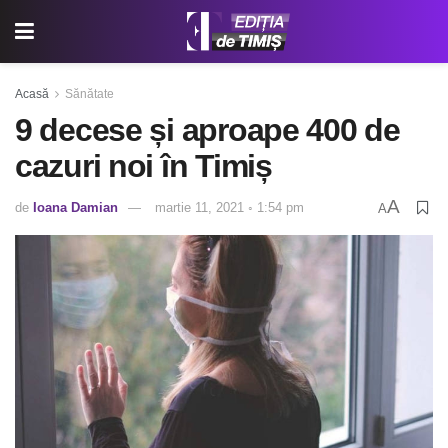
Acasă
Sănătate
9 decese și aproape 400 de
cazuri noi în Timiș
A
de
Ioana Damian
martie 11, 2021 ◦ 1:54 pm
A