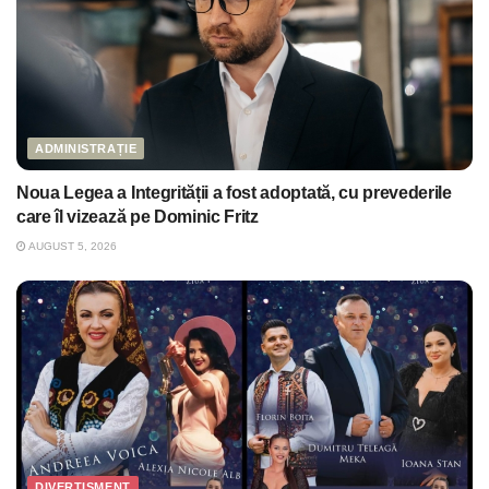
ADMINISTRAȚIE
Noua Legea a Integrității a fost adoptată, cu prevederile
care îl vizează pe Dominic Fritz
AUGUST 5, 2026
DIVERTISMENT