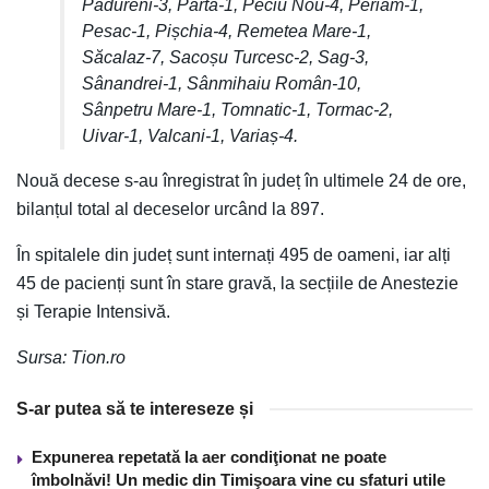
Pădureni-3, Parta-1, Peciu Nou-4, Periam-1,
Pesac-1, Pișchia-4, Remetea Mare-1,
Săcalaz-7, Sacoșu Turcesc-2, Sag-3,
Sânandrei-1, Sânmihaiu Român-10,
Sânpetru Mare-1, Tomnatic-1, Tormac-2,
Uivar-1, Valcani-1, Variaș-4.
Nouă decese s-au înregistrat în județ în ultimele 24 de ore,
bilanțul total al deceselor urcând la 897.
În spitalele din județ sunt internați 495 de oameni, iar alți
45 de pacienți sunt în stare gravă, la secțiile de Anestezie
și Terapie Intensivă.
Sursa: Tion.ro
S-ar putea să te intereseze și
Expunerea repetată la aer condiţionat ne poate
îmbolnăvi! Un medic din Timişoara vine cu sfaturi utile