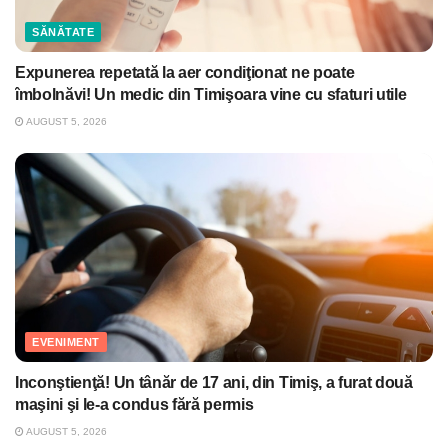
SĂNĂTATE
Expunerea repetată la aer condiţionat ne poate
îmbolnăvi! Un medic din Timişoara vine cu sfaturi utile
AUGUST 5, 2026
EVENIMENT
Inconştienţă! Un tânăr de 17 ani, din Timiş, a furat două
maşini şi le-a condus fără permis
AUGUST 5, 2026