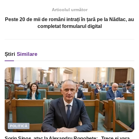
Articolul următor
Peste 20 de mii de români intrați în țară pe la Nădlac, au
completat formularul digital
Știri
Similare
POLITICĂ
Sorin Şipoş, atac la Alexandru Rogobete: „Trece și vara