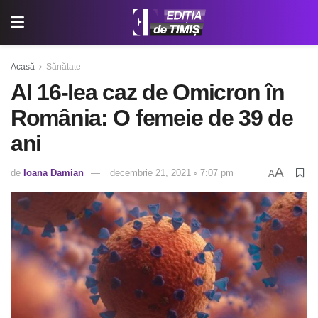
Acasă
Sănătate
Al 16-lea caz de Omicron în
România: O femeie de 39 de
ani
A
de
Ioana Damian
decembrie 21, 2021 ◦ 7:07 pm
A