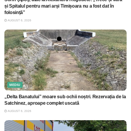
și Spitalul pentru mari arși Timișoara nu a fost dat în
folosință”
AUGUST 6, 2026
MEDIU
„Delta Banatului” moare sub ochii noștri. Rezervația de la
Satchinez, aproape complet uscată
AUGUST 6, 2026