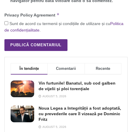
navigator pentru data viitoare când o să comentez.
*
Privacy Policy Agreement
Sunt de acord cu termenii și condițiile de utilizare și cu
Politica
de confidențialitate
.
În tendințe
Comentarii
Recente
Vin furtunile! Banatul, sub cod galben
de vijelii şi ploi torenţiale
AUGUST 5, 2026
Noua Legea a Integrității a fost adoptată,
cu prevederile care îl vizează pe Dominic
Fritz
AUGUST 5, 2026