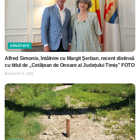
SĂNĂTATE
Alfred Simonis, întâlnire cu Margit Şerban, recent distinsă
cu titlul de „Cetățean de Onoare al Județului Timiș” FOTO
AUGUST 6, 2026