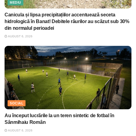
MEDIU
Canicula și lipsa precipitațiilor accentuează seceta
hidrologică în Banat! Debitele râurilor au scăzut sub 30%
din normalul perioadei
AUGUST 6, 2026
SOCIAL
Au început lucrările la un teren sintetic de fotbal în
Sânmihaiu Român
AUGUST 6, 2026