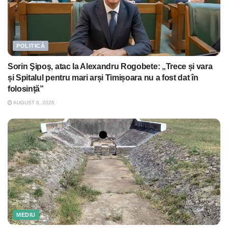
POLITICĂ
Sorin Şipoş, atac la Alexandru Rogobete: „Trece și vara
și Spitalul pentru mari arși Timișoara nu a fost dat în
folosință”
AUGUST 6, 2026
MEDIU