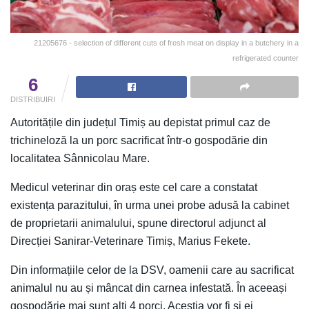
21205676 - selection of different cuts of fresh meat on display in a butchery in a
refrigerated counter
6
DISTRIBUIRI
Autoritățile din județul Timiș au depistat primul caz de
trichineloză la un porc sacrificat într-o gospodărie din
localitatea Sânnicolau Mare.
Medicul veterinar din oraș este cel care a constatat
existența parazitului, în urma unei probe adusă la cabinet
de proprietarii animalului, spune directorul adjunct al
Direcției Sanirar-Veterinare Timiș, Marius Fekete.
Din informațiile celor de la DSV, oamenii care au sacrificat
animalul nu au și mâncat din carnea infestată. În aceeași
gospodărie mai sunt alți 4 porci. Aceștia vor fi și ei