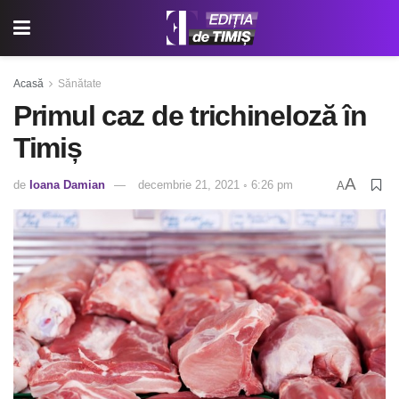
Acasă
Sănătate
Primul caz de trichineloză în
Timiș
A
de
Ioana Damian
decembrie 21, 2021 ◦ 6:26 pm
A