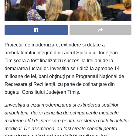
Proiectul de modernizare, extindere și dotare a
ambulatoriului integrat din cadrul Spitalului Judeţean
Timişoara a fost finalizat cu succes, la trei ani de la
demararea lucrărilor. Investiţia se ridică la aproape 14
milioane de lei, bani obținuți prin Programul Național de
Redresare și Reziliență, cu parte de cofinanțare din
bugetul Consiliului Județean Timiș.
„Investiția a vizat modernizarea și extinderea spațiilor
ambulatorii, dar și achiziția de echipamente medicale
moderne atât de necesare pentru creșterea calității actului
medical. De asemenea, au fost create condiții pentru