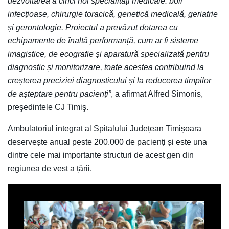
dezvoltarea a cinci noi specialități medicale: boli
infecțioase, chirurgie toracică, genetică medicală, geriatrie
și gerontologie. Proiectul a prevăzut dotarea cu
echipamente de înaltă performanță, cum ar fi sisteme
imagistice, de ecografie și aparatură specializată pentru
diagnostic și monitorizare, toate acestea contribuind la
creșterea preciziei diagnosticului și la reducerea timpilor
de așteptare pentru pacienți”
, a afirmat Alfred Simonis,
preşedintele CJ Timiş.
Ambulatoriul integrat al Spitalului Județean Timișoara
deservește anual peste 200.000 de pacienți și este una
dintre cele mai importante structuri de acest gen din
regiunea de vest a țării.