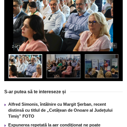
-
+
1
of 3
S-ar putea să te intereseze și
Alfred Simonis, întâlnire cu Margit Şerban, recent
distinsă cu titlul de „Cetățean de Onoare al Județului
Timiș” FOTO
Expunerea repetată la aer condiţionat ne poate