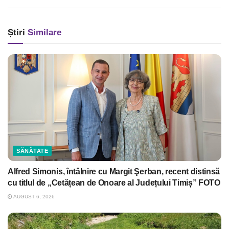
Știri
Similare
SĂNĂTATE
Alfred Simonis, întâlnire cu Margit Şerban, recent distinsă
cu titlul de „Cetățean de Onoare al Județului Timiș” FOTO
AUGUST 6, 2026