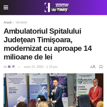
Acasă
Sănătate
Ambulatoriul Spitalului
Judeţean Timişoara,
modernizat cu aproape 14
milioane de lei
A
de
M. P.
iunie 23, 2026 ◦ 1:19 pm
A