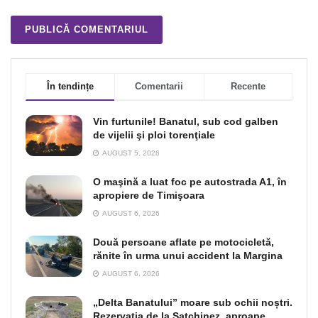
În tendințe
Comentarii
Recente
Vin furtunile! Banatul, sub cod galben
de vijelii şi ploi torenţiale
AUGUST 5, 2026
O maşină a luat foc pe autostrada A1, în
apropiere de Timişoara
AUGUST 6, 2026
Două persoane aflate pe motocicletă,
rănite în urma unui accident la Margina
AUGUST 6, 2026
„Delta Banatului” moare sub ochii noștri.
Rezervația de la Satchinez, aproape