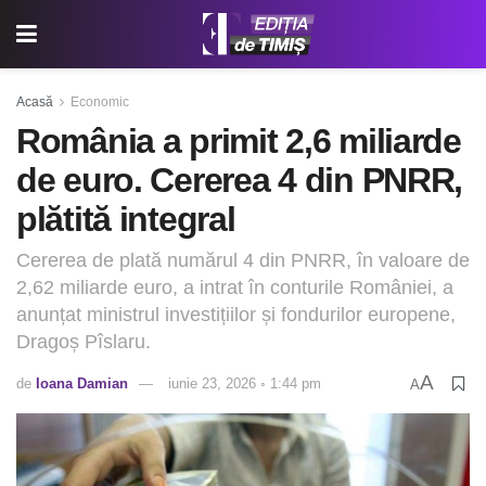
Acasă
Economic
România a primit 2,6 miliarde
de euro. Cererea 4 din PNRR,
plătită integral
Cererea de plată numărul 4 din PNRR, în valoare de
2,62 miliarde euro, a intrat în conturile României, a
anunțat ministrul investițiilor și fondurilor europene,
Dragoș Pîslaru.
A
de
Ioana Damian
iunie 23, 2026 ◦ 1:44 pm
A