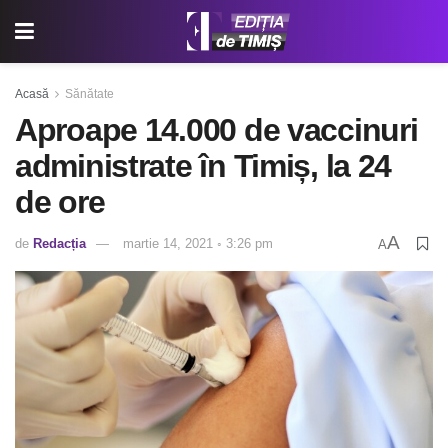
Acasă
Sănătate
Aproape 14.000 de vaccinuri
administrate în Timiș, la 24
de ore
A
de
Redacția
martie 14, 2021 ◦ 3:26 pm
A