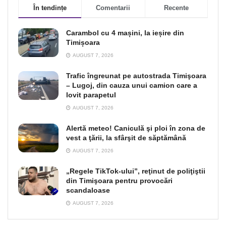
În tendințe
Comentarii
Recente
Carambol cu 4 mașini, la ieșire din
Timișoara
AUGUST 7, 2026
Trafic îngreunat pe autostrada Timişoara
– Lugoj, din cauza unui camion care a
lovit parapetul
AUGUST 7, 2026
Alertă meteo! Caniculă şi ploi în zona de
vest a ţării, la sfârşit de săptămână
AUGUST 7, 2026
„Regele TikTok-ului”, reţinut de poliţiştii
din Timişoara pentru provocări
scandaloase
AUGUST 7, 2026