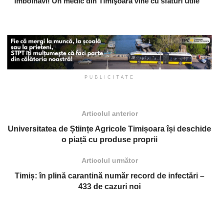
îmbolnăvi! Un medic din Timişoara vine cu sfaturi utile
PUBLICITATE
Articolul anterior
Universitatea de Științe Agricole Timișoara își deschide
o piață cu produse proprii
Articolul următor
Timiș: în plină carantină număr record de infectări –
433 de cazuri noi