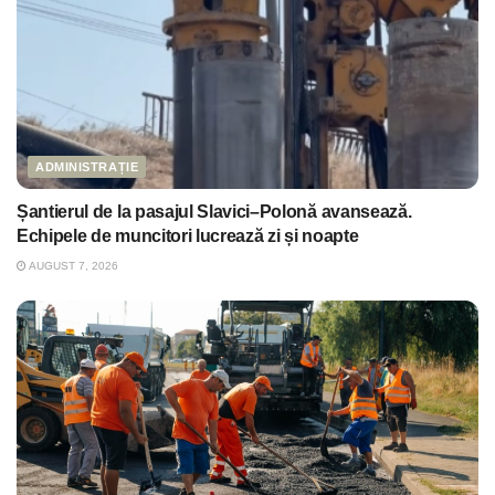
ADMINISTRAȚIE
Șantierul de la pasajul Slavici–Polonă avansează.
Echipele de muncitori lucrează zi și noapte
AUGUST 7, 2026