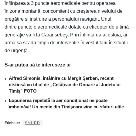
înființarea a 3 puncte aeromedicale pentru operarea
în zona montană, concomitent cu creșterea nivelului de
pregătire și instruire a personalului navigant. Unul
dintre punctele aeromedicale dotate cu elicopter de ultimă
generaţie va fi la Caransebeş. Prin înființarea acestuia, ar
urma să scadă timpii de intervenție în vestul țării în situații
de urgență.
S-ar putea să te intereseze și
Alfred Simonis, întâlnire cu Margit Şerban, recent
distinsă cu titlul de „Cetățean de Onoare al Județului
Timiș” FOTO
Expunerea repetată la aer condiţionat ne poate
îmbolnăvi! Un medic din Timişoara vine cu sfaturi utile
Etichete:
SMURD