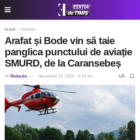
Acasă
Sănătate
Arafat și Bode vin să taie
panglica punctului de aviație
SMURD, de la Caransebeș
A
de
Redacția
decembrie 23, 2021 ◦ 9:19 am
A