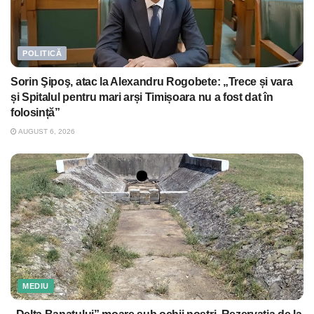
POLITICĂ
Sorin Şipoş, atac la Alexandru Rogobete: „Trece și vara
și Spitalul pentru mari arși Timișoara nu a fost dat în
folosință”
AUGUST 6, 2026
MEDIU