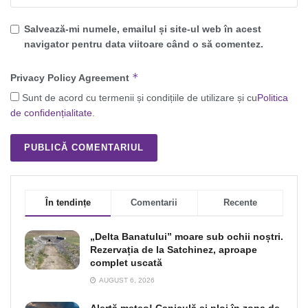
Salvează-mi numele, emailul și site-ul web în acest
navigator pentru data viitoare când o să comentez.
*
Privacy Policy Agreement
Sunt de acord cu termenii și condițiile de utilizare și cu
Politica
de confidențialitate
.
În tendințe
Comentarii
Recente
„Delta Banatului” moare sub ochii noștri.
Rezervația de la Satchinez, aproape
complet uscată
AUGUST 6, 2026
Alertă meteo! Caniculă şi ploi în zona de