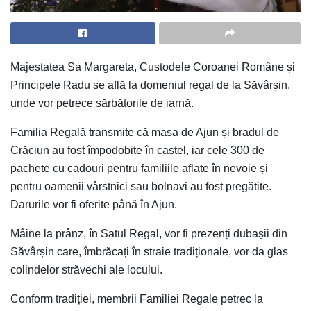
Majestatea Sa Margareta, Custodele Coroanei Române și
Principele Radu se află la domeniul regal de la Săvârșin,
unde vor petrece sărbătorile de iarnă.
Familia Regală transmite că masa de Ajun și bradul de
Crăciun au fost împodobite în castel, iar cele 300 de
pachete cu cadouri pentru familiile aflate în nevoie și
pentru oamenii vârstnici sau bolnavi au fost pregătite.
Darurile vor fi oferite până în Ajun.
Mâine la prânz, în Satul Regal, vor fi prezenți dubașii din
Săvârșin care, îmbrăcați în straie tradiționale, vor da glas
colindelor străvechi ale locului.
Conform tradiției, membrii Familiei Regale petrec la