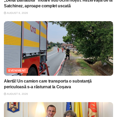
„Delta Banatului” moare sub ochii noștri. Rezervația de la
Satchinez, aproape complet uscată
AUGUST 6, 2026
EVENIMENT
Alertă! Un camion care transporta o substanţă
periculoasă s-a răsturnat la Coşava
AUGUST 6, 2026