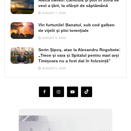
vest a ţării, la sfârşit de săptămână
AUGUST 7, 2026
Vin furtunile! Banatul, sub cod galben
de vijelii şi ploi torenţiale
AUGUST 5, 2026
Sorin Şipoş, atac la Alexandru Rogobete:
„Trece și vara și Spitalul pentru mari arși
Timișoara nu a fost dat în folosință”
AUGUST 6, 2026