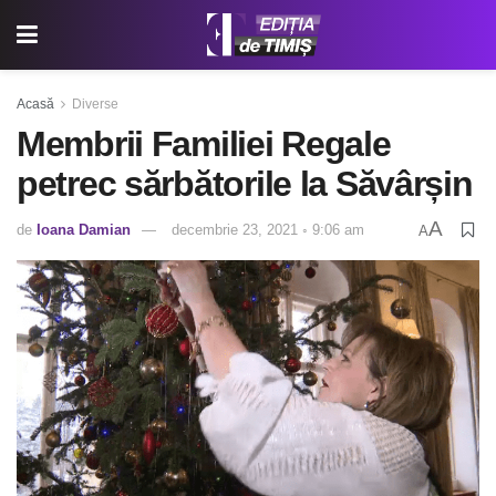
Acasă
Diverse
Membrii Familiei Regale
petrec sărbătorile la Săvârșin
A
de
Ioana Damian
decembrie 23, 2021 ◦ 9:06 am
A