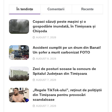
În tendințe
Comentarii
Recente
Copaci căzuți peste mașini și o
gospodărie inundată, în Timișoara și
Chișoda
AUGUST 7, 2026
Accident cumplit pe un drum din Banat!
Un şofer a murit carbonizat FOTO
AUGUST 8, 2026
Zeci de posturi scoase la concurs de
Spitalul Județean din Timișoara
AUGUST 7, 2026
„Regele TikTok-ului”, reţinut de poliţiştii
din Timişoara pentru provocări
scandaloase
AUGUST 7, 2026