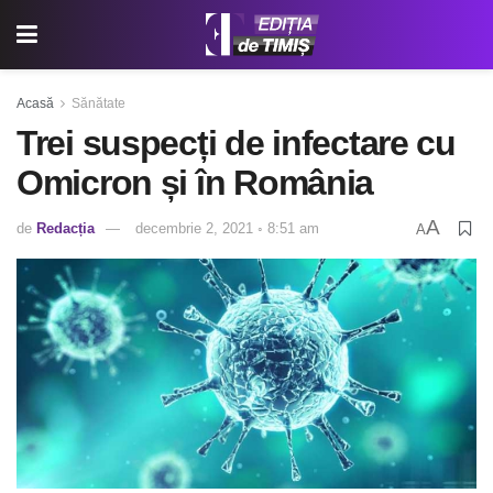
Acasă
Sănătate
Trei suspecți de infectare cu
Omicron și în România
A
de
Redacția
decembrie 2, 2021 ◦ 8:51 am
A