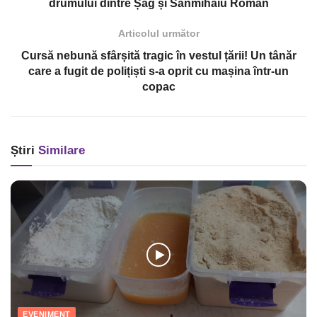
drumului dintre Șag și Sânmihaiu Român
Articolul următor
Cursă nebună sfârșită tragic în vestul țării! Un tânăr
care a fugit de polițiști s-a oprit cu mașina într-un
copac
Știri
Similare
EVENIMENT