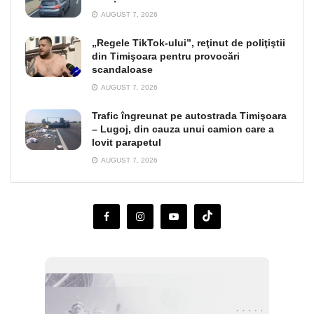
AUGUST 7, 2026
„Regele TikTok-ului”, reţinut de poliţiştii
din Timişoara pentru provocări
scandaloase
AUGUST 7, 2026
Trafic îngreunat pe autostrada Timişoara
– Lugoj, din cauza unui camion care a
lovit parapetul
AUGUST 7, 2026