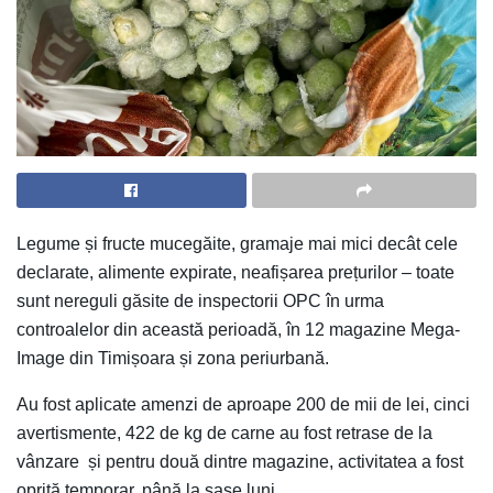
Legume și fructe mucegăite, gramaje mai mici decât cele
declarate, alimente expirate, neafișarea prețurilor – toate
sunt nereguli găsite de inspectorii OPC în urma
controalelor din această perioadă, în 12 magazine Mega-
Image din Timișoara și zona periurbană.
Au fost aplicate amenzi de aproape 200 de mii de lei, cinci
avertismente, 422 de kg de carne au fost retrase de la
vânzare și pentru două dintre magazine, activitatea a fost
oprită temporar, până la șase luni.