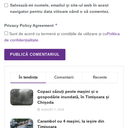
Salvează-mi numele, emailul și site-ul web în acest
navigator pentru data viitoare când o să comentez.
*
Privacy Policy Agreement
Sunt de acord cu termenii și condițiile de utilizare și cu
Politica
de confidențialitate
.
În tendințe
Comentarii
Recente
Copaci căzuți peste mașini și o
gospodărie inundată, în Timișoara și
Chișoda
AUGUST 7, 2026
Carambol cu 4 mașini, la ieșire din
Timișoara