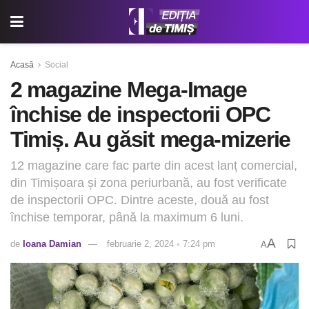
Acasă
Social
2 magazine Mega-Image
închise de inspectorii OPC
Timiș. Au găsit mega-mizerie
12 magazine care fac parte din acest lanț comercial,
din Timișoara și zona periurbană, au fost verificate
de inspectorii OPC. Dintre aceste, două au fost
închise temporar, până la maximum 6 luni.
A
de
Ioana Damian
februarie 2, 2024 ◦ 7:24 pm
A