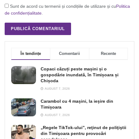
Sunt de acord cu termenii și condițiile de utilizare și cu
Politica
de confidențialitate
.
În tendințe
Comentarii
Recente
Copaci căzuți peste mașini și o
gospodărie inundată, în Timișoara și
Chișoda
AUGUST 7, 2026
Carambol cu 4 mașini, la ieșire din
Timișoara
AUGUST 7, 2026
„Regele TikTok-ului”, reţinut de poliţiştii
din Timişoara pentru provocări