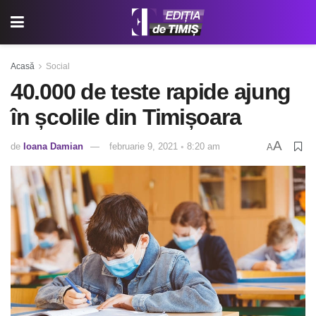
Acasă
Social
40.000 de teste rapide ajung
în școlile din Timișoara
A
de
Ioana Damian
februarie 9, 2021 ◦ 8:20 am
A