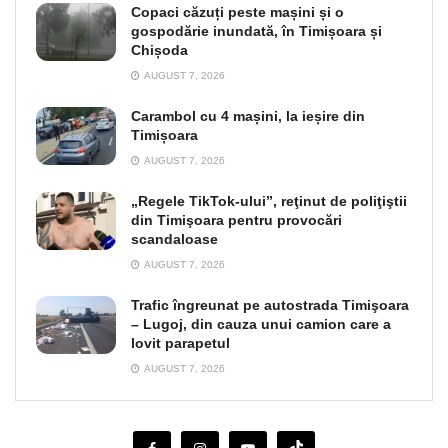
Copaci căzuți peste mașini și o
gospodărie inundată, în Timișoara și
Chișoda
AUGUST 7, 2026
Carambol cu 4 mașini, la ieșire din
Timișoara
AUGUST 7, 2026
„Regele TikTok-ului”, reţinut de poliţiştii
din Timişoara pentru provocări
scandaloase
AUGUST 7, 2026
Trafic îngreunat pe autostrada Timişoara
– Lugoj, din cauza unui camion care a
lovit parapetul
AUGUST 7, 2026