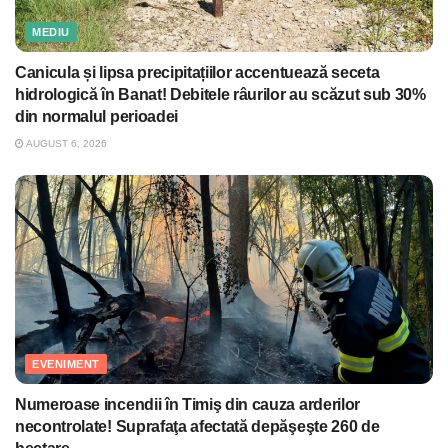
MEDIU
Canicula și lipsa precipitațiilor accentuează seceta
hidrologică în Banat! Debitele râurilor au scăzut sub 30%
din normalul perioadei
AUGUST 6, 2026
EVENIMENT
Numeroase incendii în Timiş din cauza arderilor
necontrolate! Suprafaţa afectată depăşeşte 260 de