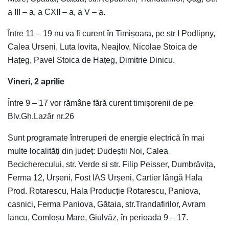
a III – a, a CXII – a, a V – a.
Între 11 – 19 nu va fi curent în Timișoara, pe str I Podlipny,
Calea Urseni, Luta Iovita, Neajlov, Nicolae Stoica de
Hațeg, Pavel Stoica de Hațeg, Dimitrie Dinicu.
Vineri, 2 aprilie
Între 9 – 17 vor rămâne fără curent timișorenii de pe
Blv.Gh.Lazăr nr.26
Sunt programate întreruperi de energie electrică în mai
multe localități din județ: Dudeștii Noi, Calea
Becicherecului, str. Verde si str. Filip Peisser, Dumbrăvița,
Ferma 12, Urșeni, Fost IAS Urșeni, Cartier lângă Hala
Prod. Rotarescu, Hala Producție Rotarescu, Paniova,
casnici, Ferma Paniova, Gătaia, str.Trandafirilor, Avram
Iancu, Comloșu Mare, Giulvăz, în perioada 9 – 17.