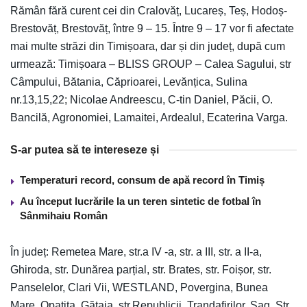
Rămân fără curent cei din Cralovăț, Lucareș, Teș, Hodoș-
Brestovăț, Brestovăț, între 9 – 15. Între 9 – 17 vor fi afectate
mai multe străzi din Timișoara, dar și din județ, după cum
urmează: Timișoara – BLISS GROUP – Calea Sagului, str
Câmpului, Bătania, Căprioarei, Levănțica, Sulina
nr.13,15,22; Nicolae Andreescu, C-tin Daniel, Păcii, O.
Bancilă, Agronomiei, Lamaitei, Ardealul, Ecaterina Varga.
S-ar putea să te intereseze și
Temperaturi record, consum de apă record în Timiș
Au început lucrările la un teren sintetic de fotbal în
Sânmihaiu Român
În județ: Remetea Mare, str.a IV -a, str. a III, str. a II-a,
Ghiroda, str. Dunărea parțial, str. Brates, str. Foișor, str.
Panselelor, Clari Vii, WESTLAND, Povergina, Bunea
Mare, Opatita, Gătaia, str.Republicii, Trandafirilor, Șag, Str.