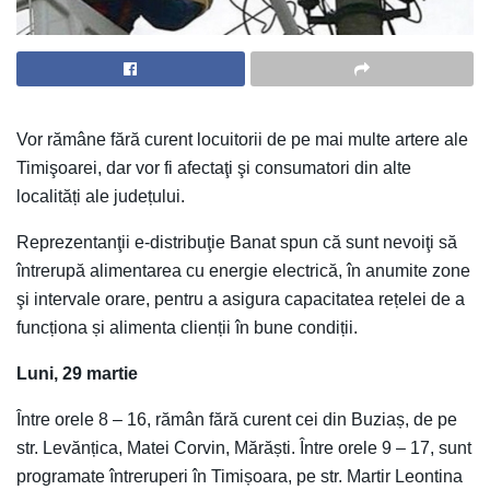
Vor rămâne fără curent locuitorii de pe mai multe artere ale
Timişoarei, dar vor fi afectaţi şi consumatori din alte
localități ale județului.
Reprezentanţii e-distribuţie Banat spun că sunt nevoiţi să
întrerupă alimentarea cu energie electrică, în anumite zone
şi intervale orare, pentru a asigura capacitatea rețelei de a
funcționa și alimenta clienții în bune condiții.
Luni, 29 martie
Între orele 8 – 16, rămân fără curent cei din Buziaș, de pe
str. Levănțica, Matei Corvin, Mărăști. Între orele 9 – 17, sunt
programate întreruperi în Timișoara, pe str. Martir Leontina