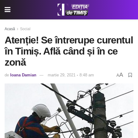
Acasă
Social
Atenție! Se întrerupe curentul
în Timiș. Află când și în ce
zonă
A
de
Ioana Damian
martie 29, 2021 ◦ 8:48 am
A