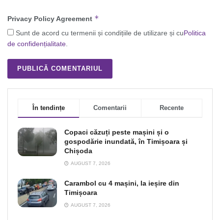
*
Privacy Policy Agreement
Sunt de acord cu termenii și condițiile de utilizare și cu
Politica
de confidențialitate
.
În tendințe
Comentarii
Recente
Copaci căzuți peste mașini și o
gospodărie inundată, în Timișoara și
Chișoda
AUGUST 7, 2026
Carambol cu 4 mașini, la ieșire din
Timișoara
AUGUST 7, 2026