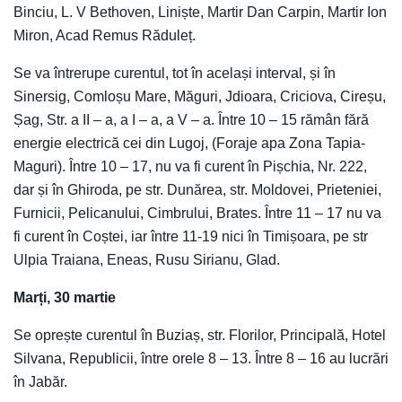
Binciu, L. V Bethoven, Liniște, Martir Dan Carpin, Martir Ion
Miron, Acad Remus Răduleț.
Se va întrerupe curentul, tot în același interval, și în
Sinersig, Comloșu Mare, Măguri, Jdioara, Criciova, Cireșu,
Șag, Str. a II – a, a I – a, a V – a. Între 10 – 15 rămân fără
energie electrică cei din Lugoj, (Foraje apa Zona Tapia-
Maguri). Între 10 – 17, nu va fi curent în Pișchia, Nr. 222,
dar și în Ghiroda, pe str. Dunărea, str. Moldovei, Prieteniei,
Furnicii, Pelicanului, Cimbrului, Brates. Între 11 – 17 nu va
fi curent în Coștei, iar între 11-19 nici în Timișoara, pe str
Ulpia Traiana, Eneas, Rusu Sirianu, Glad.
Marți, 30 martie
Se oprește curentul în Buziaș, str. Florilor, Principală, Hotel
Silvana, Republicii, între orele 8 – 13. Între 8 – 16 au lucrări
în Jabăr.