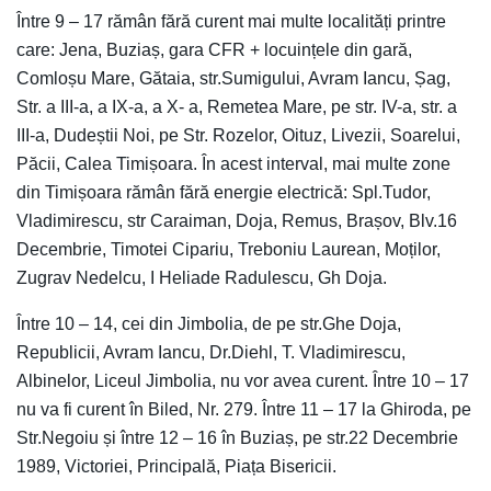
Între 9 – 17 rămân fără curent mai multe localități printre
care: Jena, Buziaș, gara CFR + locuințele din gară,
Comloșu Mare, Gătaia, str.Sumigului, Avram Iancu, Șag,
Str. a III-a, a IX-a, a X- a, Remetea Mare, pe str. IV-a, str. a
III-a, Dudeștii Noi, pe Str. Rozelor, Oituz, Livezii, Soarelui,
Păcii, Calea Timișoara. În acest interval, mai multe zone
din Timișoara rămân fără energie electrică: Spl.Tudor,
Vladimirescu, str Caraiman, Doja, Remus, Brașov, Blv.16
Decembrie, Timotei Cipariu, Treboniu Laurean, Moților,
Zugrav Nedelcu, I Heliade Radulescu, Gh Doja.
Între 10 – 14, cei din Jimbolia, de pe str.Ghe Doja,
Republicii, Avram Iancu, Dr.Diehl, T. Vladimirescu,
Albinelor, Liceul Jimbolia, nu vor avea curent. Între 10 – 17
nu va fi curent în Biled, Nr. 279. Între 11 – 17 la Ghiroda, pe
Str.Negoiu și între 12 – 16 în Buziaș, pe str.22 Decembrie
1989, Victoriei, Principală, Piața Bisericii.