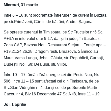
Miercuri, 31 martie
Între 8 – 16 sunt programate întreruperi de curent în Buziaș,
pe str.Primăverii, Cămin de bătrâni, Andrei Șaguna.
Se oprește curentul în Timișoara, pe Str.Fructelor nr.6 Sc.
A+BA în intervalul orar 9-17, dar și în județ, în Barateaz,
Zona CAP, Bazoșu Nou, Restaurant Stejarul, Foraje apa –
F19,21,24,26,28, Dragomirești, Breazova, Sânnicolau
Mare, Vama Lunga, Jebel, Gătaia, str. Republicii, Carpați,
Dudeștii Noi, Str. Dealului, str. Viilor.
Între 10 – 17 rămân fără energie cei din Peciu Nou, Nr.
596. Între 11 – 15 sunt afectați cei din Timișoara, de pe
Blv.Stan Vidrighin nr.4, dar și cei de pe Surorile Martir
Caceu nr 4, Blv.16 Decembrie 47 Sc.A+B, între 11 – 19.
Joi, 1 aprilie