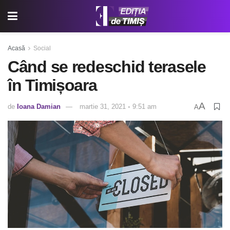
Acasă
Social
Când se redeschid terasele
în Timișoara
A
de
Ioana Damian
martie 31, 2021 ◦ 9:51 am
A