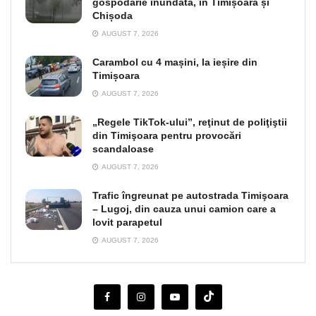
gospodărie inundată, în Timișoara și
Chișoda
AUGUST 7, 2026
Carambol cu 4 mașini, la ieșire din
Timișoara
AUGUST 7, 2026
„Regele TikTok-ului”, reţinut de poliţiştii
din Timişoara pentru provocări
scandaloase
AUGUST 7, 2026
Trafic îngreunat pe autostrada Timişoara
– Lugoj, din cauza unui camion care a
lovit parapetul
AUGUST 7, 2026