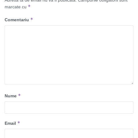
Adresa ta de email nu va fi publicată.
Câmpurile obligatorii sunt
*
marcate cu
*
Comentariu
*
Nume
*
Email