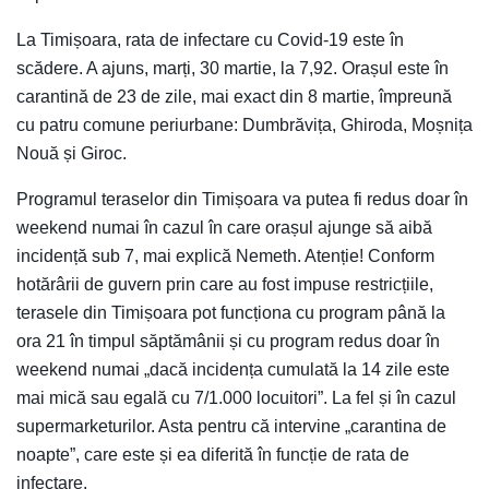
La Timișoara, rata de infectare cu Covid-19 este în
scădere. A ajuns, marți, 30 martie, la 7,92. Orașul este în
carantină de 23 de zile, mai exact din 8 martie, împreună
cu patru comune periurbane: Dumbrăvița, Ghiroda, Moșnița
Nouă și Giroc.
Programul teraselor din Timișoara va putea fi redus doar în
weekend numai în cazul în care orașul ajunge să aibă
incidență sub 7, mai explică Nemeth. Atenție! Conform
hotărârii de guvern prin care au fost impuse restricțiile,
terasele din Timișoara pot funcționa cu program până la
ora 21 în timpul săptămânii și cu program redus doar în
weekend numai „dacă incidența cumulată la 14 zile este
mai mică sau egală cu 7/1.000 locuitori”. La fel și în cazul
supermarketurilor. Asta pentru că intervine „carantina de
noapte”, care este și ea diferită în funcție de rata de
infectare.