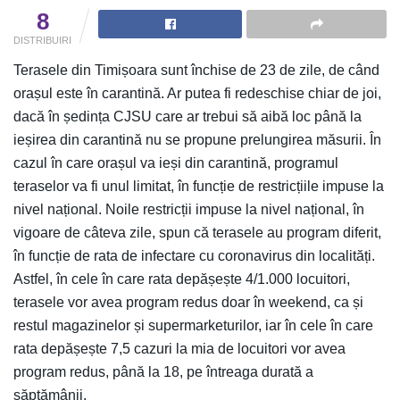
8
DISTRIBUIRI
Terasele din Timișoara sunt închise de 23 de zile, de când
orașul este în carantină. Ar putea fi redeschise chiar de joi,
dacă în ședința CJSU care ar trebui să aibă loc până la
ieșirea din carantină nu se propune prelungirea măsurii. În
cazul în care orașul va ieși din carantină, programul
teraselor va fi unul limitat, în funcție de restricțiile impuse la
nivel național. Noile restricții impuse
la nivel național, în
vigoare de câteva zile, spun că terasele au program diferit,
în funcție de rata de infectare cu coronavirus din localități.
Astfel, în cele în care rata depășește 4/1.000 locuitori,
terasele vor avea program redus doar în weekend, ca și
restul magazinelor și supermarketurilor, iar în cele în care
rata depășește 7,5 cazuri la mia de locuitori vor avea
program redus, până la 18, pe întreaga durată a
săptămânii.