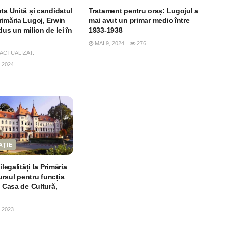
ta Unită și candidatul
Tratament pentru oraș: Lugojul a
rimăria Lugoj, Erwin
mai avut un primar medic între
dus un milion de lei în
1933-1938
l
MAI 9, 2024
276
- ACTUALIZAT:
 2024
AȚIE
ilegalități la Primăria
rsul pentru funcția
a Casa de Cultură,
 2023