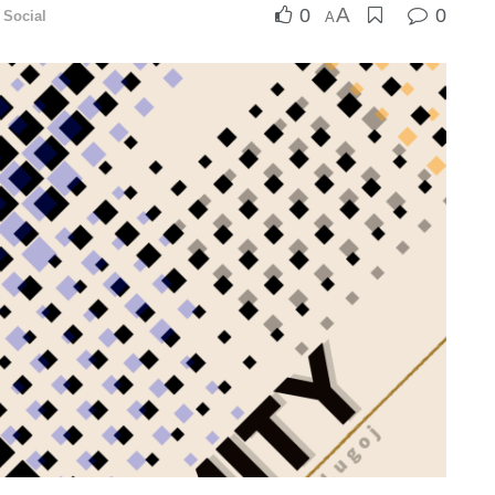
A
0
0
,
Social
A