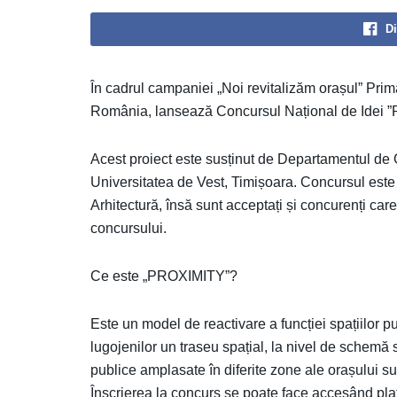
Di
În cadrul campaniei „Noi revitalizăm orașul” Pr
România, lansează Concursul Național de Idei 
Acest proiect este susținut de Departamentul de 
Universitatea de Vest, Timișoara. Concursul este 
Arhitectură, însă sunt acceptați și concurenți care
concursului.
Ce este „PROXIMITY”?
Este un model de reactivare a funcției spațiilor pu
lugojenilor un traseu spațial, la nivel de schemă 
publice amplasate în diferite zone ale orașului s
Înscrierea la concurs se poate face accesând pla