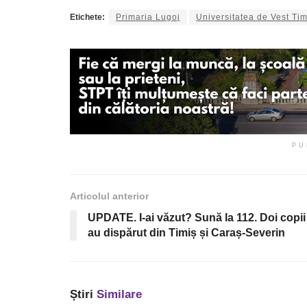
Etichete:
Primaria Lugoj
Universitatea de Vest Ti
PU
Articolul anterior
UPDATE. I-ai văzut? Sună la 112. Doi copii
au dispărut din Timiș și Caraș-Severin
Știri
Similare