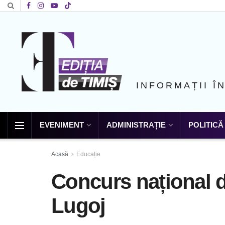
INFORMAȚII Î
EVENIMENT
ADMINISTRAȚIE
POLITICĂ
Acasă
Educație
Concurs național d
Lugoj