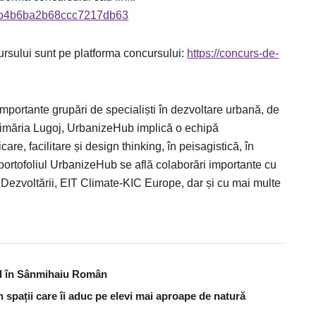
0d6b4b6ba2b68ccc7217db63
rsului sunt pe platforma concursului:
https://concurs-de-
ortante grupări de specialiști în dezvoltare urbană, de
Primăria Lugoj, UrbanizeHub implică o echipă
care, facilitare și design thinking, în peisagistică, în
portofoliul UrbanizeHub se află colaborări importante cu
ezvoltării, EIT Climate-KIC Europe, dar și cu mai multe
bal în Sânmihaiu Român
în spații care îi aduc pe elevi mai aproape de natură