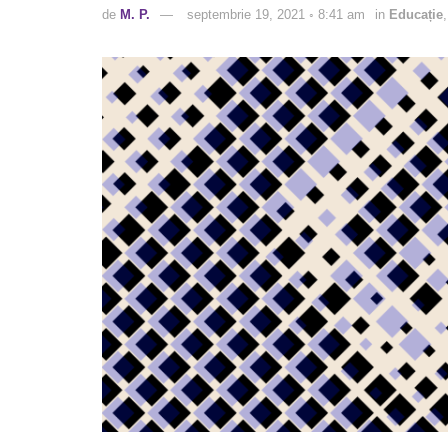
de
M. P.
septembrie 19, 2021 ◦ 8:41 am
in
Educație