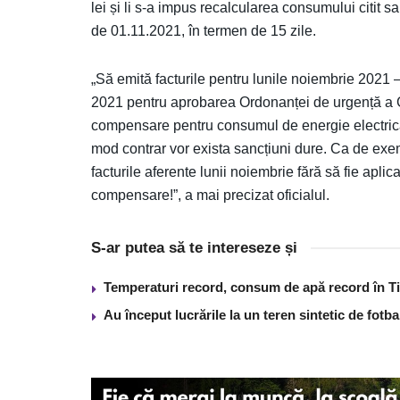
lei și li s-a impus recalcularea consumului citit 
de 01.11.2021, în termen de 15 zile.
„Să emită facturile pentru lunile noiembrie 2021 
2021 pentru aprobarea Ordonanței de urgență a G
compensare pentru consumul de energie electrică
mod contrar vor exista sancțiuni dure. Ca de exem
facturile aferente lunii noiembrie fără să fie ap
compensare!”, a mai precizat oficialul.
S-ar putea să te intereseze și
Temperaturi record, consum de apă record în T
Au început lucrările la un teren sintetic de fot