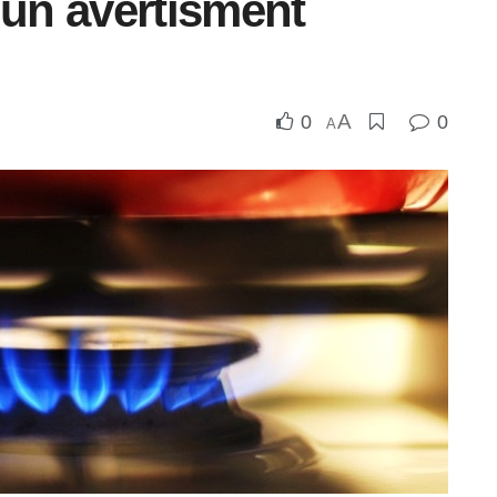
 un avertisment
A
0
0
A