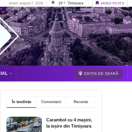
vineri, august 7, 2026
29
Timisoara
°C
SAVED POSTS
IAL
EDIȚIA DE SEARĂ
În tendințe
Comentarii
Recente
Carambol cu 4 mașini,
la ieșire din Timișoara