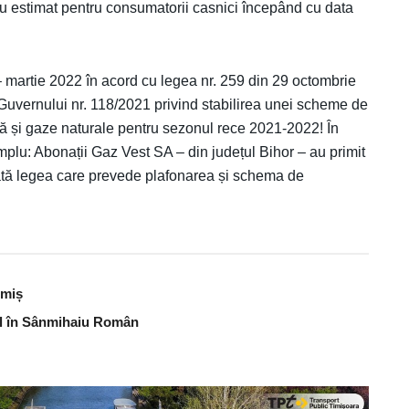
sau estimat pentru consumatorii casnici începând cu data
– martie 2022 în acord cu legea nr. 259 din 29 octombrie
uvernului nr. 118/2021 privind stabilirea unei scheme de
 și gaze naturale pentru sezonul rece 2021-2022! În
plu: Abonații Gaz Vest SA – din județul Bihor – au primit
licată legea care prevede plafonarea și schema de
imiș
bal în Sânmihaiu Român