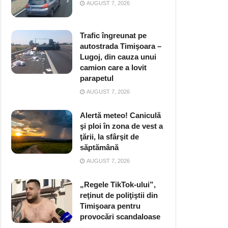
AUGUST 7, 2026
Trafic îngreunat pe
autostrada Timişoara –
Lugoj, din cauza unui
camion care a lovit
parapetul
AUGUST 7, 2026
Alertă meteo! Caniculă
şi ploi în zona de vest a
ţării, la sfârşit de
săptămână
AUGUST 7, 2026
„Regele TikTok-ului”,
reţinut de poliţiştii din
Timişoara pentru
provocări scandaloase