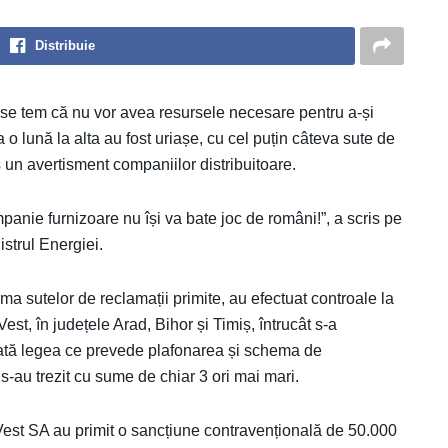
Distribuie
i se tem că nu vor avea resursele necesare pentru a-și
a o lună la alta au fost uriașe, cu cel puțin câteva sute de
s un avertisment companiilor distribuitoare.
mpanie furnizoare nu își va bate joc de români!”, a scris pe
strul Energiei.
a sutelor de reclamații primite, au efectuat controale la
st, în județele Arad, Bihor și Timiș, întrucât s-a
licată legea ce prevede plafonarea și schema de
-au trezit cu sume de chiar 3 ori mai mari.
z Vest SA au primit o sancțiune contravențională de 50.000