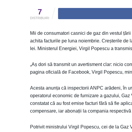
7
DISTRIBUIRI
Mii de consumatori casnici de gaz din vestul țări
achita facturile pe luna noiembrie. Creșterile de l
lei. Ministerul Energiei, Virgil Popescu a transmi
„Aș dori să transmit un avertisment clar: nicio co
pagina oficială de Facebook, Virgil Popescu, mini
Acesta anunța că inspectorii ANPC arădeni, în urm
operatorul economic de furnizare a gazului, Gaz Ve
constatat că au fost emise facturi fără să fie ap
compensare, iar abonații la compania respectivă s
Potrivit ministrului Virgil Popescu, cei de la Ga