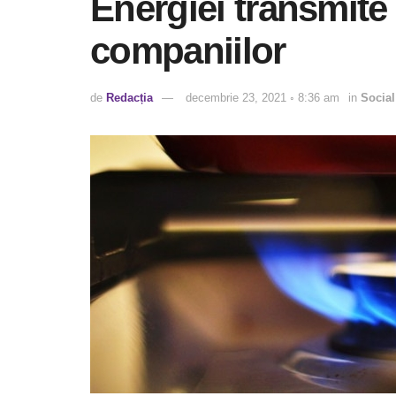
Energiei transmite
companiilor
de
Redacția
decembrie 23, 2021 ◦ 8:36 am
in
Social