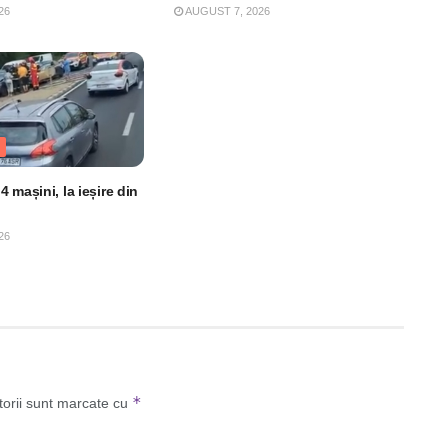
26
AUGUST 7, 2026
 mașini, la ieșire din
26
*
torii sunt marcate cu