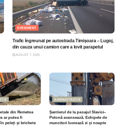
EVENIMENT
Trafic îngreunat pe autostrada Timişoara – Lugoj,
din cauza unui camion care a lovit parapetul
AUGUST 7, 2026
AȚIE
ADMINISTRAȚIE
getale din Remetea
Șantierul de la pasajul Slavici–
a ar putea fi
Polonă avansează. Echipele de
în peleți și brichete
muncitori lucrează zi și noapte