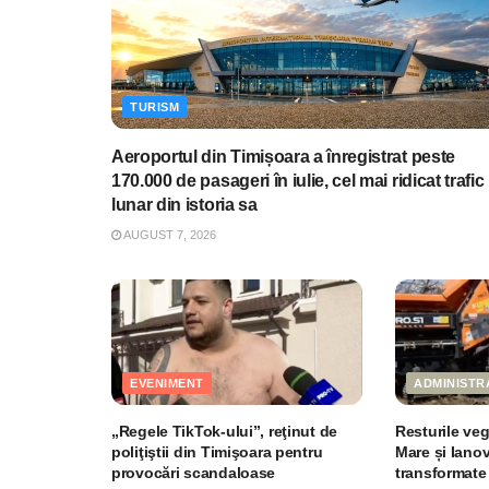
TURISM
Aeroportul din Timișoara a înregistrat peste
170.000 de pasageri în iulie, cel mai ridicat trafic
lunar din istoria sa
AUGUST 7, 2026
EVENIMENT
ADMINISTR
„Regele TikTok-ului”, reţinut de
Resturile ve
poliţiştii din Timişoara pentru
Mare și Ianov
provocări scandaloase
transformate 