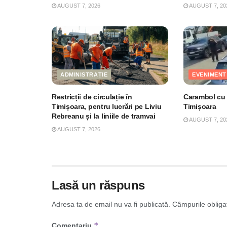
AUGUST 7, 2026
AUGUST 7, 20
ADMINISTRAȚIE
EVENIMENT
Restricții de circulație în
Carambol cu 4
Timișoara, pentru lucrări pe Liviu
Timișoara
Rebreanu și la liniile de tramvai
AUGUST 7, 20
AUGUST 7, 2026
Lasă un răspuns
Adresa ta de email nu va fi publicată.
Câmpurile obliga
*
Comentariu