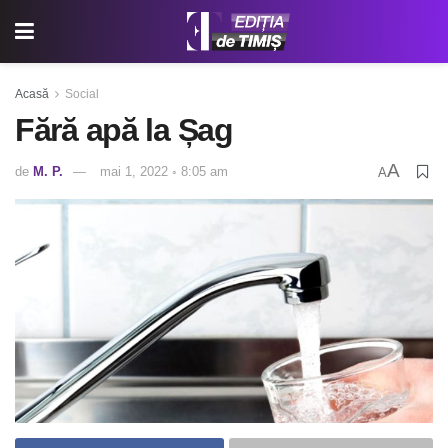
Acasă
Social
Fără apă la Șag
A
de
M. P.
mai 1, 2022 ◦ 8:05 am
A