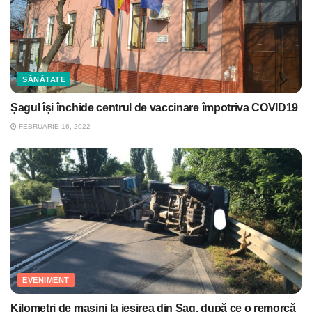
SĂNĂTATE
Șagul își închide centrul de vaccinare împotriva COVID19
FEBRUARIE 16, 2022
EVENIMENT
Kilometri de mașini la ieșirea din Șag, după ce o remorcă