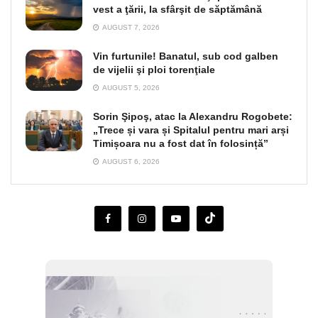
vest a ţării, la sfârşit de săptămână
AUGUST 7, 2026
Vin furtunile! Banatul, sub cod galben
de vijelii şi ploi torenţiale
AUGUST 5, 2026
Sorin Şipoş, atac la Alexandru Rogobete:
„Trece și vara și Spitalul pentru mari arși
Timișoara nu a fost dat în folosință”
AUGUST 6, 2026