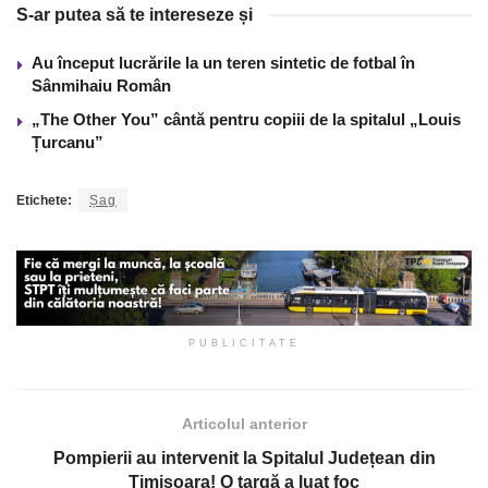
S-ar putea să te intereseze și
Au început lucrările la un teren sintetic de fotbal în
Sânmihaiu Român
„The Other You” cântă pentru copiii de la spitalul „Louis
Țurcanu”
Etichete:
Șag
PUBLICITATE
Articolul anterior
Pompierii au intervenit la Spitalul Județean din
Timișoara! O targă a luat foc