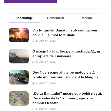
În tendințe
Comentarii
Recente
Vin furtunile! Banatul, sub cod galben
de vijelii şi ploi torenţiale
AUGUST 5, 2026
O maşină a luat foc pe autostrada A1, în
apropiere de Timişoara
AUGUST 6, 2026
Două persoane aflate pe motocicletă,
rănite în urma unui accident la Margina
AUGUST 6, 2026
„Delta Banatului” moare sub ochii noștri.
Rezervația de la Satchinez, aproape
complet uscată
AUGUST 6, 2026