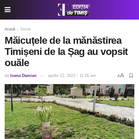
Acasă
Social
Măicuțele de la mănăstirea
Timișeni de la Șag au vopsit
ouăle
A
de
Ioana Damian
aprilie 22, 2022 ◦ 11:56 am
A