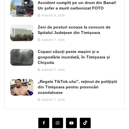
Accident cumplit pe un drum din Banat!
Un şofer a murit carbonizat FOTO
AUGUST 8, 2026
Zeci de posturi scoase la concurs de
Spitalul Județean din Timișoara
AUGUST 7, 2026
Copaci căzuți peste mașini și o
gospodărie inundată, în Timișoara și
Chișoda
AUGUST 7, 2026
„Regele TikTok-ului”, reţinut de poliţiştii
din Timişoara pentru provocări
scandaloase
AUGUST 7, 2026