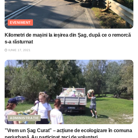
EVENIMENT
Kilometri de mașini la ieșirea din Șag, după ce o remorcă
s-a răsturnat
IUNIE 17, 2021
ADMINISTRAȚIE
”Vrem un Șag Curat” – acțiune de ecologizare în comuna
periurbană. Au participat zeci de voluntari