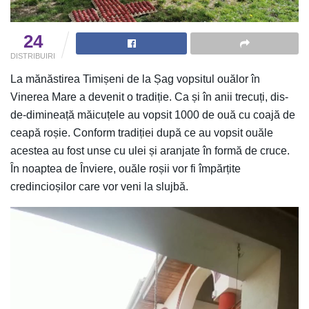
24
DISTRIBUIRI
La mănăstirea Timișeni de la Șag vopsitul ouălor în
Vinerea Mare a devenit o tradiție. Ca și în anii trecuți, dis-
de-dimineață măicuțele au vopsit 1000 de ouă cu coajă de
ceapă roșie. Conform tradiției după ce au vopsit ouăle
acestea au fost unse cu ulei și aranjate în formă de cruce.
În noaptea de Înviere, ouăle roșii vor fi împărțite
credincioșilor care vor veni la slujbă.