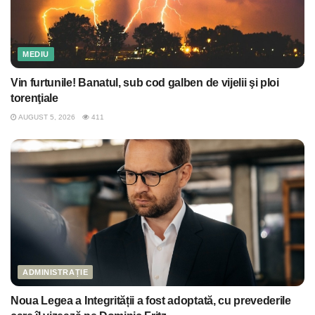
MEDIU
Vin furtunile! Banatul, sub cod galben de vijelii şi ploi
torenţiale
AUGUST 5, 2026
411
ADMINISTRAȚIE
Noua Legea a Integrității a fost adoptată, cu prevederile