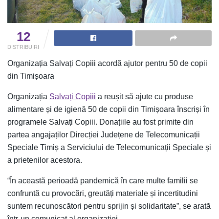
12
DISTRIBUIRI
Organizația Salvați Copiii acordă ajutor pentru 50 de copii
din Timișoara
Organizația
Salvați Copiii
a reușit să ajute cu produse
alimentare și de igienă 50 de copii din Timișoara înscriși în
programele Salvați Copiii. Donațiile au fost primite din
partea angajaților Direcției Județene de Telecomunicații
Speciale Timiș a Serviciului de Telecomunicații Speciale și
a prietenilor acestora.
“În această perioadă pandemică în care multe familii se
confruntă cu provocări, greutăți materiale și incertitudini
suntem recunoscători pentru sprijin și solidaritate”, se arată
într-un comunicat al organizației.