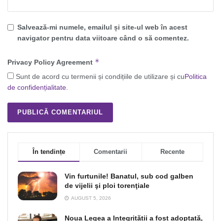
Salvează-mi numele, emailul și site-ul web în acest
navigator pentru data viitoare când o să comentez.
*
Privacy Policy Agreement
Sunt de acord cu termenii și condițiile de utilizare și cu
Politica
de confidențialitate
.
În tendințe
Comentarii
Recente
Vin furtunile! Banatul, sub cod galben
de vijelii şi ploi torenţiale
AUGUST 5, 2026
Noua Legea a Integrității a fost adoptată,