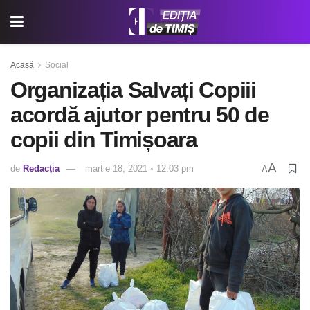
Acasă
Social
Organizația Salvați Copiii
acordă ajutor pentru 50 de
copii din Timișoara
A
de
Redacția
martie 18, 2021 ◦ 12:03 pm
A